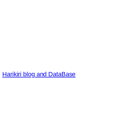
内
容
を
ス
キ
ッ
プ
Harikiri blog and DataBase