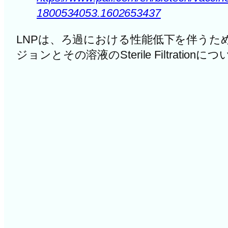
1800534053.1602653437
LNPは、ろ過における性能低下を伴うためSte
ジョンとその溶液のSterile Filtrati