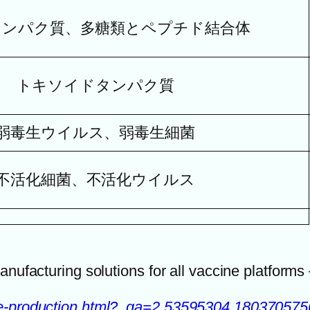
タンパク質、多糖類とペプチド結合体
トキソイドタンパク質
弱毒生ウイルス、弱毒生細菌
不活化細菌、不活化ウイルス
anufacturing solutions for all vaccine platforms 
ine-production.html?_ga=2.53595304.18037057