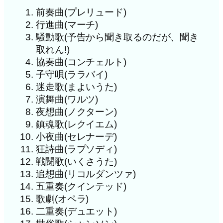
前奏曲(プレリュード)
行進曲(マーチ)
騒動歌(予告から聞き取るのだが、聞き
取れん!)
協奏曲(コンチェルト)
子守唄(ララバイ)
迷走歌(まよいうた)
演舞曲(ワルツ)
夜想曲(ノクターン)
鎮魂歌(レクイエム)
小夜曲(セレナーデ)
狂詩曲(ラプソディ)
戦闘歌(いくさうた)
追想曲(リコルダンツァ)
五重奏(クインテッド)
歌劇(オペラ)
二重奏(デュエット)