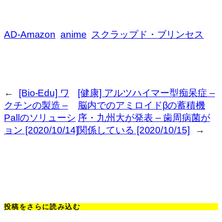
AD-Amazon
anime
スクラップド・ブリンセス
←
[Bio-Edu] ワ
[健康] アルツハイマー型痴呆症 –
クチンの製造 –
脳内でのアミロイドβの蓄積機
Pallのソリューシ
序・九州大が発表 – 歯周病菌が
ョン [2020/10/14]
関係している [2020/10/15]
→
投稿をさらに読み込む