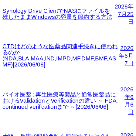
2026年
Synology Drive ClientでNASにファイルを
7月25
残したままWindowsの容量を節約する方法
日
CTDはどのような医薬品関連手続きに使われ
2026
るのか
年6月
(NDA,BLA,MAA,IND,IMPD,MF,DMF,BMF,AS
7日
MF)[2026/06/06]
2026
バイオ医薬 : 再生医療等製品と通常医薬品に
年6
おけるValidationとVerificationの違い ～ FDA:
月6
continued verificationまで ～[2026/06/06]
日
2026