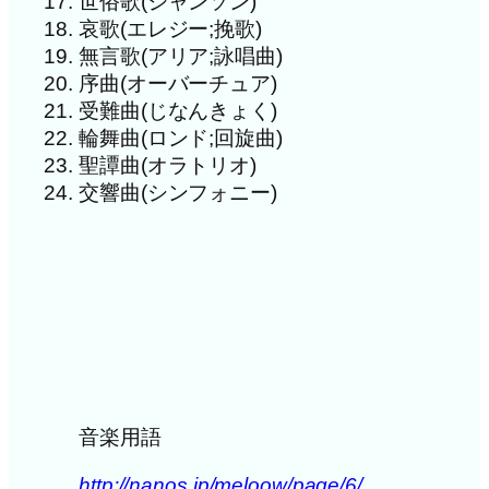
世俗歌(シャンソン)
哀歌(エレジー;挽歌)
無言歌(アリア;詠唱曲)
序曲(オーバーチュア)
受難曲(じなんきょく)
輪舞曲(ロンド;回旋曲)
聖譚曲(オラトリオ)
交響曲(シンフォニー)
音楽用語
http://nanos.jp/meloow/page/6/