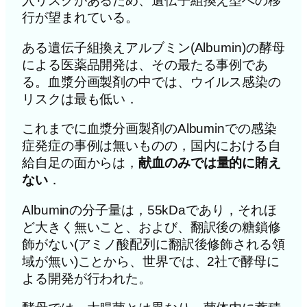
入リスクがあるため、遺伝子組換え型への移
行が望まれている。
ある遺伝子組換えアルブミン(Albumin)の酵母
による医薬品開発は、その最たる事例であ
る。血漿分画製剤の中では、ウイルス感染の
リスクは最も低い．
これまでに血漿分画製剤のAlbuminでの感染
症発症の事例は無いものの，国内における自
給自足の面からは，
献血のみでは量的に賄え
ない
．
Albuminの分子量は，55kDaであり，それほ
ど大きく無いこと、および、翻訳後の糖鎖修
飾がない(アミノ酸配列に翻訳後修飾される領
域が無い)ことから、世界では、2社で酵母に
よる開発が行われた。