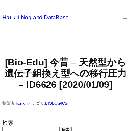
内
容
Harikiri blog and DataBase
を
ス
キ
ッ
プ
[Bio-Edu] 今昔 – 天然型から
遺伝子組換え型への移行圧力
– ID6626 [2020/01/09]
執筆者:
harikiri
カテゴリ:
BIOLOGICS
検索
検索