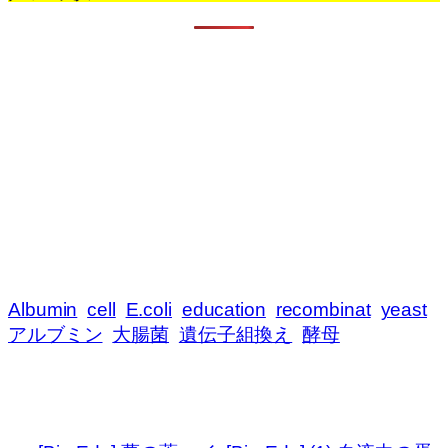
Albumin
cell
E.coli
education
recombinat
yeast
アルブミン
大腸菌
遺伝子組換え
酵母