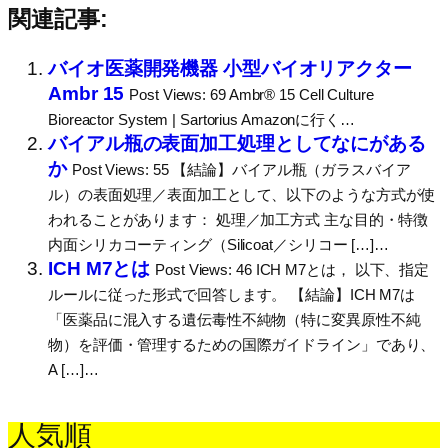
関連記事:
バイオ医薬開発機器 小型バイオリアクター
Ambr 15
Post Views: 69 Ambr® 15 Cell Culture
Bioreactor System | Sartorius Amazonに行く…
バイアル瓶の表面加工処理としてなにがある
か
Post Views: 55 【結論】バイアル瓶（ガラスバイア
ル）の表面処理／表面加工として、以下のような方式が使
われることがあります： 処理／加工方式 主な目的・特徴
内面シリカコーティング（Silicoat／シリコー […]…
ICH M7とは
Post Views: 46 ICH M7とは， 以下、指定
ルールに従った形式で回答します。 【結論】ICH M7は
「医薬品に混入する遺伝毒性不純物（特に変異原性不純
物）を評価・管理するための国際ガイドライン」であり、
A […]…
人気順