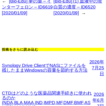
←
[Bio-Edu] 夢の薬 – イ
[Bio-Edu] (1) 血液中の蛋
ンターフェロン – ID6619
白質の濃度 – ID6520
[2020/01/09]
[2020/01/09]
→
投稿をさらに読み込む
2026年
Synology Drive ClientでNASにファイルを
7月25
残したままWindowsの容量を節約する方法
日
CTDはどのような医薬品関連手続きに使われ
2026
るのか
年6月
(NDA,BLA,MAA,IND,IMPD,MF,DMF,BMF,AS