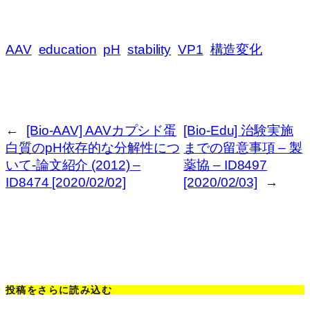
AAV
education
pH
stability
VP1
構造変化
←
[Bio-AAV] AAVカプシド蛋
[Bio-Edu] 治験実施
白質のpH依存的な分解性につ
までの留意事項 – 製
いて-論文紹介 (2012) –
薬協 – ID8497
ID8474 [2020/02/02]
[2020/02/03]
→
投稿をさらに読み込む