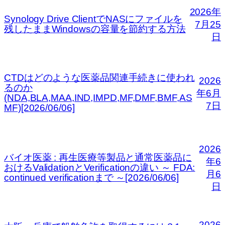
2026年
Synology Drive ClientでNASにファイルを
7月25
残したままWindowsの容量を節約する方法
日
CTDはどのような医薬品関連手続きに使われ
2026
るのか
年6月
(NDA,BLA,MAA,IND,IMPD,MF,DMF,BMF,AS
7日
MF)[2026/06/06]
2026
バイオ医薬 : 再生医療等製品と通常医薬品に
年6
おけるValidationとVerificationの違い ～ FDA:
月6
continued verificationまで ～[2026/06/06]
日
2026