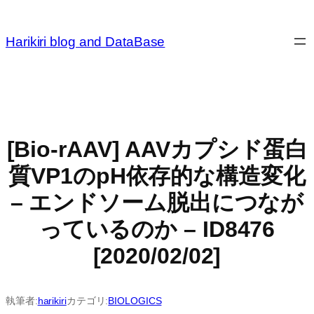
内
容
Harikiri blog and DataBase
を
ス
キ
ッ
プ
[Bio-rAAV] AAVカプシド蛋白
質VP1のpH依存的な構造変化
– エンドソーム脱出につなが
っているのか – ID8476
[2020/02/02]
執筆者:
harikiri
カテゴリ:
BIOLOGICS