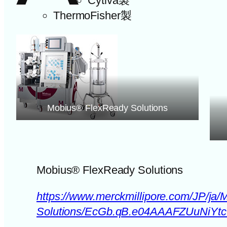
Cytiva製
ThermoFisher製
Mobius® FlexReady Solutions
Mobius® FlexReady Solutions
https://www.merckmillipore.com/JP/ja
Solutions/EcGb.qB.e04AAAFZUuNiYtc