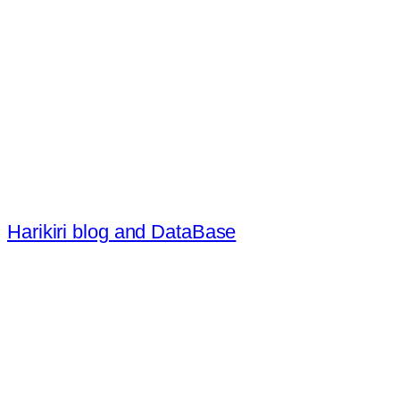
内
容
を
ス
キ
ッ
プ
Harikiri blog and DataBase