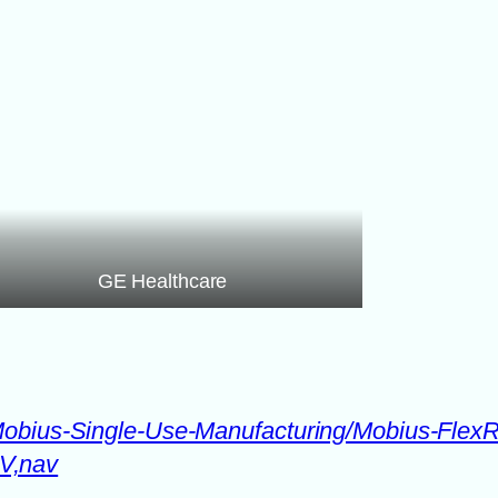
GE Healthcare
/Mobius-Single-Use-Manufacturing/Mobius-Flex
V,nav