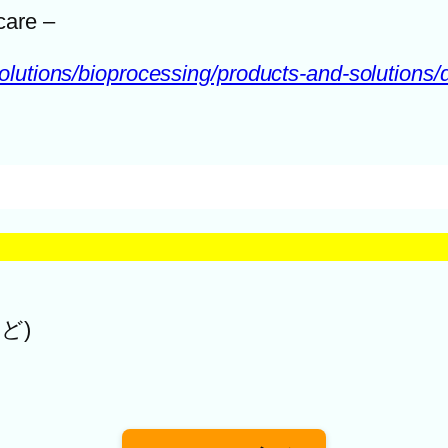
care –
olutions/bioprocessing/products-and-solutions
ど)