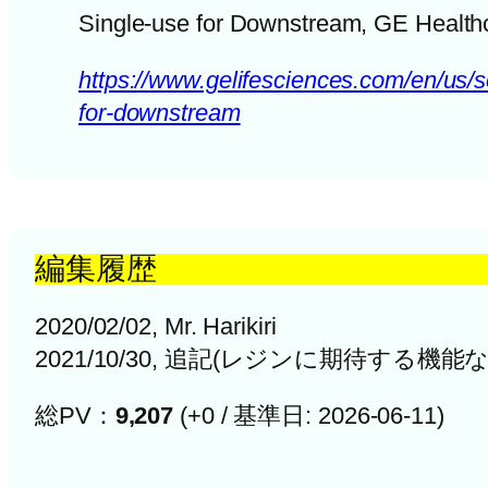
Single-use for Downstream, GE Health
https://www.gelifesciences.com/en/us/s
for-downstream
編集履歴
2020/02/02, Mr. Harikiri
2021/10/30, 追記(レジンに期待する機能な
総PV：
9,207
(+0 / 基準日: 2026-06-11)