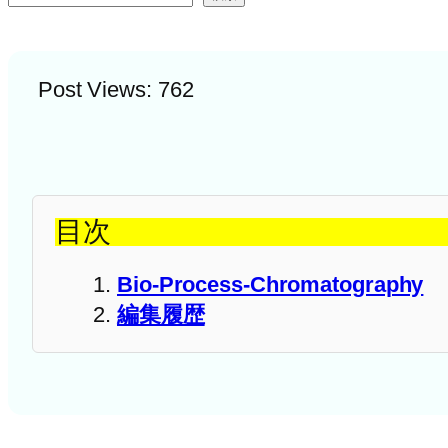
Post Views:
762
目次
Bio-Process-Chromatography
編集履歴