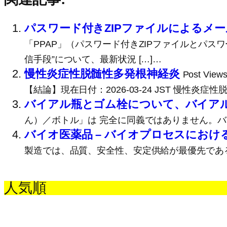
パスワード付きZIPファイルによるメ
「PPAP」（パスワード付きZIPファイルとパ
信手段”について、最新状況 […]…
慢性炎症性脱髄性多発根神経炎
Post 
【結論】現在日付：2026-03-24 JST 慢性炎症
バイアル瓶とゴム栓について、バイア
ん）／ボトル」は 完全に同義ではありません。バ
バイオ医薬品 – バイオプロセスにお
製造では、品質、安全性、安定供給が最優先である
人気順