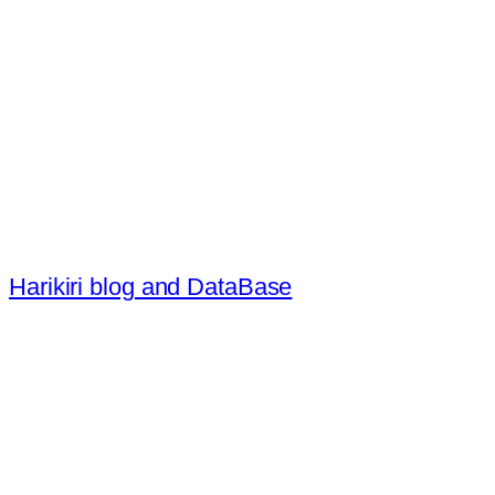
内
容
を
ス
キ
ッ
プ
Harikiri blog and DataBase