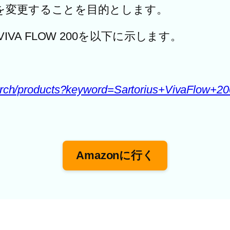
を変更することを目的とします。
のVIVA FLOW 200を以下に示します。
/search/products?keyword=Sartorius+VivaFlow+20
Amazonに行く