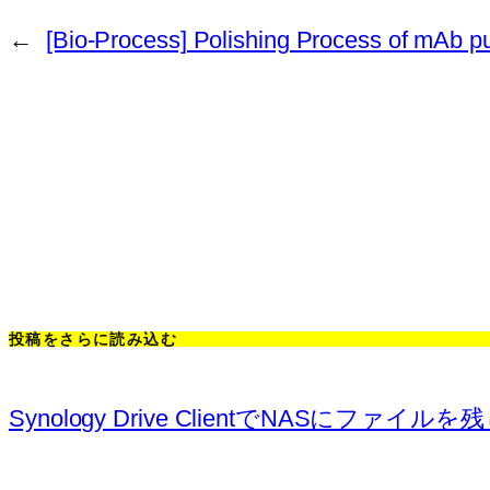
←
[Bio-Process] Polishing Process of mAb pur
投稿をさらに読み込む
Synology Drive ClientでNASにフ