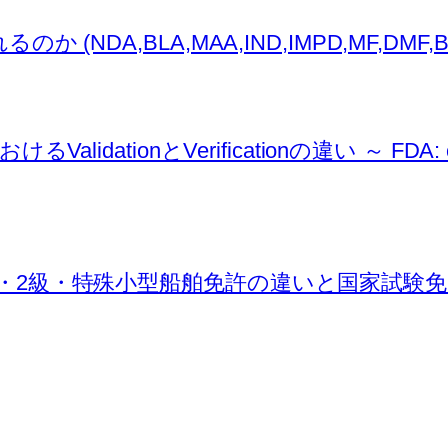
,BLA,MAA,IND,IMPD,MF,DMF,BMF,AS
ionとVerificationの違い ～ FDA: conti
・2級・特殊小型船舶免許の違いと国家試験