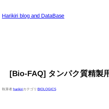
内
容
Harikiri blog and DataBase
を
ス
キ
ッ
プ
[Bio-FAQ] タンパク質精製
執筆者:
harikiri
カテゴリ:
BIOLOGICS