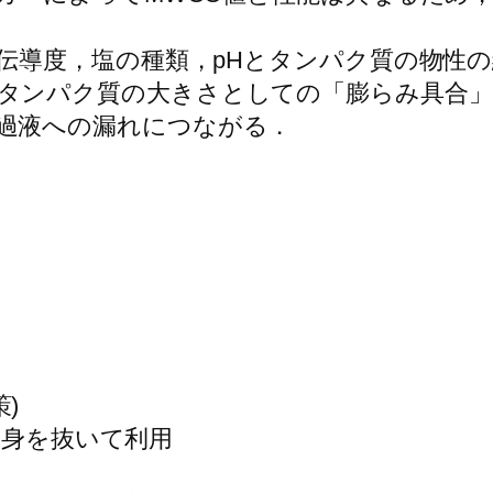
: 伝導度，塩の種類，pHとタンパク質の物
タンパク質の大きさとしての「膨らみ具合」
過液への漏れにつながる．
策)
の中身を抜いて利用