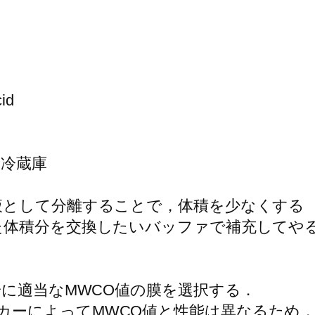
id
 冷蔵庫
過液として分離することで，体積を少なくする
した体積分を交換したいバッファで補充して
を目安に適当なMWCO値の膜を選択する．
メーカーによってMWCO値と性能は異なるた