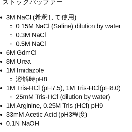
ストックバッファー
3M NaCl (希釈して使用)
0.15M NaCl (Saline) dilution by water
0.3M NaCl
0.5M NaCl
6M GdmCl
8M Urea
1M Imidazole
溶解時pH8
1M Tris-HCl (pH7.5), 1M Tris-HCl(pH8.0)
25mM Tris-HCl (dilution by water)
1M Arginine, 0.25M Tris (HCl) pH9
33mM Acetic Acid (pH3程度)
0.1N NaOH