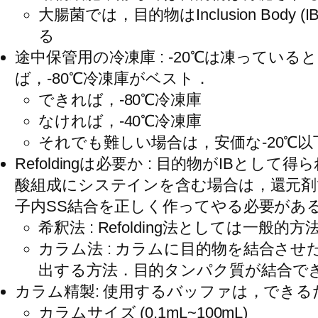
大腸菌では，目的物はInclusion B
る
途中保管用の冷凍庫 : -20℃は凍って
ば，-80℃冷凍庫がベスト．
できれば，-80℃冷凍庫
なければ，-40℃冷凍庫
それでも難しい場合は，安価な-20℃
Refoldingは必要か : 目的物がI
酸組成にシステインを含む場合は，還元剤であ
子内SS結合を正しく作ってやる必要があ
希釈法 : Refolding法としては一
カラム法 : カラムに目的物を結合させ
出する方法．目的タンパク質が結合で
カラム精製: 使用するバッファは，できるだけS
カラムサイズ (0.1mL~100mL)