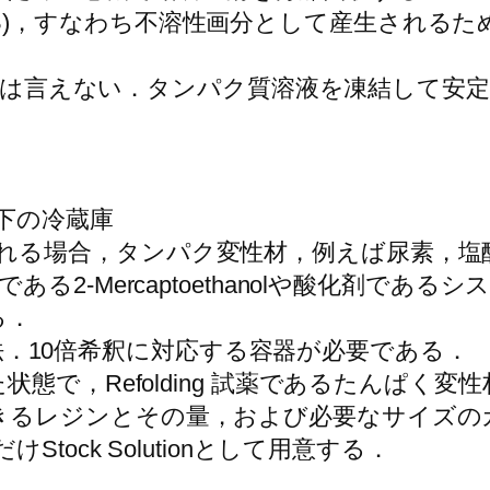
ody (IB)，すなわち不溶性画分として産生
いるとは言えない．タンパク質溶液を凍結して
以下の冷蔵庫
Bとして得られる場合，タンパク変性材，例えば尿
る2-Mercaptoethanolや酸化剤であ
る．
般的方法．10倍希釈に対応する容器が必要である．
た状態で，Refolding 試薬であるたんぱ
きるレジンとその量，および必要なサイズの
tock Solutionとして用意する．