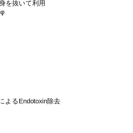
preの中身を抜いて利用
mφ
よるEndotoxin除去