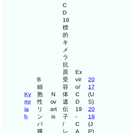
C
D
19
標
的
キ
メ
ラ
抗
原
Ex
B
受
vir
20
細
容
o/
17
Ky
胞
N
体
C
(U
mr
性
ov
遺
D
S)
ia
リ
art
伝
19
20
h
ン
is
子
-
19
パ
/
C
(J
腫
レ
A
P)