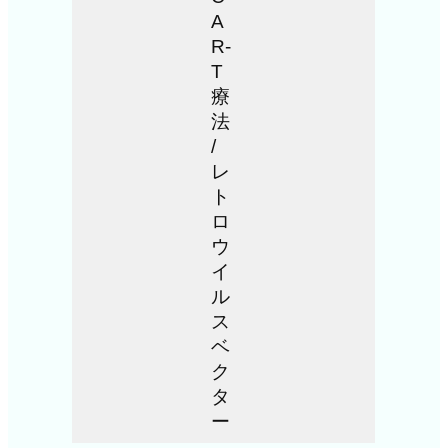
A
R-
T
療
法
/
レ
ト
ロ
ウ
イ
ル
ス
ベ
ク
タ
ー