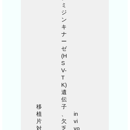
ミ
ジ
ン
キ
ナ
ー
ゼ
(H
S
V-
T
K)
遺
伝
移
子
植
、
in
片
欠
vi
対
乏
vo