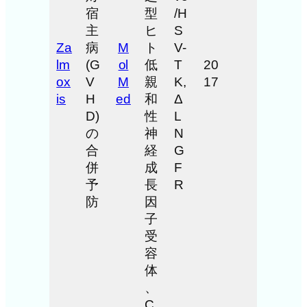
宿
型
/H
主
ヒ
S
Za
病
M
ト
V-
lm
(G
ol
低
T
20
ox
V
M
親
K,
17
is
H
ed
和
Δ
D)
性
L
の
神
N
合
経
G
併
成
F
予
長
R
防
因
子
受
容
体
、
C