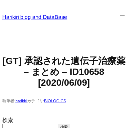
内
容
Harikiri blog and DataBase
を
ス
キ
ッ
プ
[GT] 承認された遺伝子治療薬
– まとめ – ID10658
[2020/06/09]
執筆者:
harikiri
カテゴリ:
BIOLOGICS
検索
検索