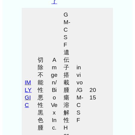
了
G
M-
C
S
F
遺
切
A
伝
除
m
子
in
不
ge
搭
vi
IM
能
n/
載
vo
LY
性
Bi
腫
/G
20
GI
悪
o
瘍
M-
15
C
性
Ve
溶
C
黒
x
解
S
色
In
性
F
腫
c.
H