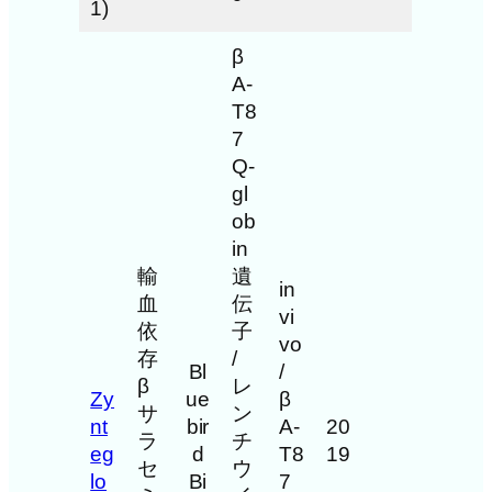
1)
β
A-
T8
7
Q-
gl
ob
in
輸
遺
in
血
伝
vi
依
子
vo
存
/
Bl
/
β
レ
Zy
ue
β
サ
ン
nt
bir
A-
20
ラ
チ
eg
d
T8
19
セ
ウ
lo
Bi
7