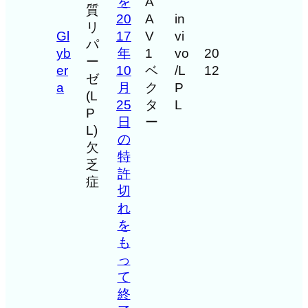
を
A
質
20
A
in
リ
Gl
17
V
vi
パ
yb
年
1
vo
20
ー
er
10
ベ
/L
12
ゼ
a
月
ク
P
(L
25
タ
L
P
日
ー
L)
の
欠
特
乏
許
症
切
れ
を
も
っ
て
終