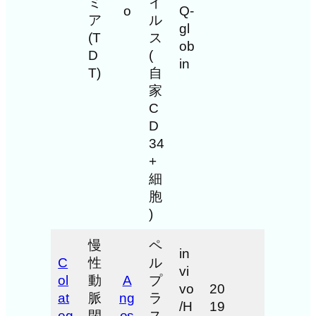
ミ
イ
o
Q-
ア
ル
gl
(T
ス
ob
D
(
in
T)
自
家
C
D
34
+
細
胞
)
慢
ペ
in
C
性
ル
vi
ol
動
A
プ
vo
20
at
脈
ng
ラ
/H
19
eg
閉
es
ス