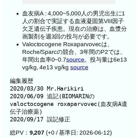
血友病A : 4,000~5,000人の男児出生に1
人の割合で実証する血液凝固第VIII因子
欠乏遺伝子疾患。現在の治療は、血漿分
画製剤を週3回の投与が必要です。
Valoctocogene Roxaparvovecは、
Roche/Sparcの競合、3年間のP2では、
年間出血率0~0.7
source
。投与量は6e13
vg/kg, 4e13 vg/kg
source
編集履歴

2020/03/30 Mr.Harikiri

2020/06/09 追記(BIOMARINの
valoctocogene roxaparvovec(血友病A遺
伝子治療薬)

2020/09/17 誤記修正
総PV：
9,207
(+0 / 基準日: 2026-06-12)