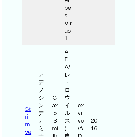
er
pe
s
Vir
us
1
A
D
A/
ア
レ
デ
ト
ノ
ロ
シ
Gl
ウ
ン
ax
イ
ex
St
デ
o
ル
vi
ri
ア
S
ス
vo
20
m
ミ
mi
(
/A
16
ve
ナ
th
自
D