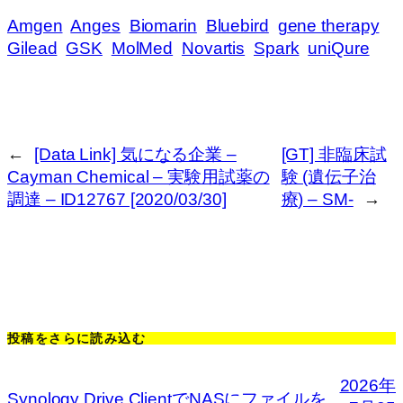
Amgen
Anges
Biomarin
Bluebird
gene therapy
Gilead
GSK
MolMed
Novartis
Spark
uniQure
←
[Data Link] 気になる企業 –
[GT] 非臨床試
Cayman Chemical – 実験用試薬の
験 (遺伝子治
調達 – ID12767 [2020/03/30]
療) – SM-
→
投稿をさらに読み込む
2026年
Synology Drive ClientでNASにファイルを