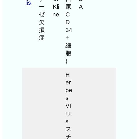
lis
ー
Kli
家
A
ゼ
ne
C
欠
D
損
34
症
+
細
胞
)
H
er
pe
s
VI
ru
s
ス
チ