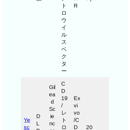
ト
R
ロ
ウ
イ
ル
ス
ベ
ク
タ
ー
C
Gil
D
ea
19
Ex
d
/
vi
Sc
レ
vo
D
ie
Ye
ト
/C
L
nc
sc
ロ
D
20