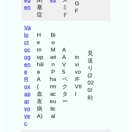
G
en
塞
ミ
F
症
ド
Va
lo
H
Bi
ct
e
o
oc
m
M
A
見
og
op
ari
A
in
送
en
hili
n
V
vi
り
e
a
P
5
vo
(2
R
A
ha
ベ
/F
02
ox
(
rm
ク
VII
0/
ap
血
ac
タ
I
8)
ar
友
eu
ー
vo
病
tic
ve
A)
al
c