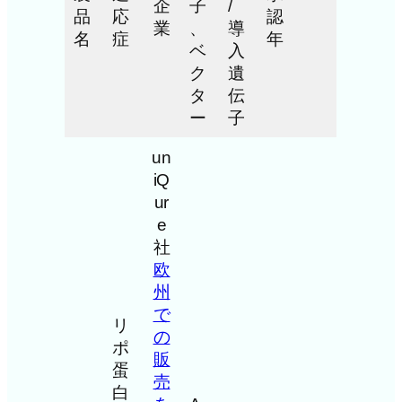
企
子
/
品
応
認
業
、
導
名
症
年
ベ
入
ク
遺
タ
伝
ー
子
un
iQ
ur
e
社
欧
州
で
リ
の
ポ
販
蛋
売
白