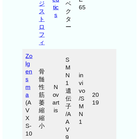
ジ
ベ
tic
65
ス
ク
s
ト
タ
ロ
ー
フ
ィ
Zo
S
lg
M
en
骨
N
in
s
髄
1
vi
m
性
N
遺
vo
a
筋
ov
20
伝
/S
(A
萎
art
19
子
M
V
縮
is
/A
N
X
縮
A
1
S-
小
V
10
9