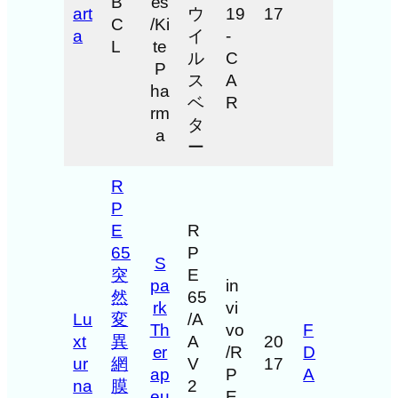
B
es
art
ウ
19
17
C
/Ki
a
イ
-
L
te
ル
C
P
ス
A
ha
ベ
R
rm
タ
a
ー
R
P
E
R
65
P
S
突
E
pa
in
然
65
rk
vi
Lu
変
/A
Th
vo
F
xt
異
A
20
er
/R
D
ur
網
V
17
ap
P
A
na
膜
2
eu
E