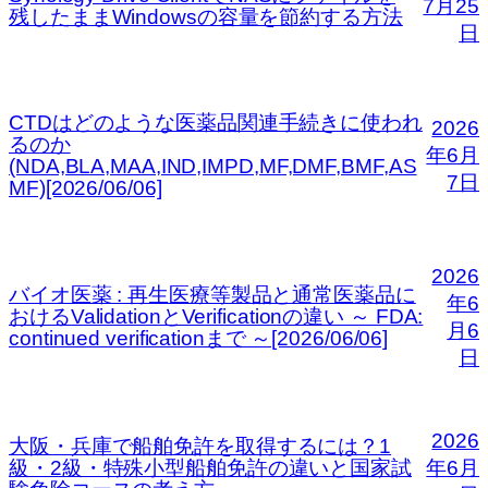
7月25
残したままWindowsの容量を節約する方法
日
CTDはどのような医薬品関連手続きに使われ
2026
るのか
年6月
(NDA,BLA,MAA,IND,IMPD,MF,DMF,BMF,AS
7日
MF)[2026/06/06]
2026
バイオ医薬 : 再生医療等製品と通常医薬品に
年6
おけるValidationとVerificationの違い ～ FDA:
月6
continued verificationまで ～[2026/06/06]
日
2026
大阪・兵庫で船舶免許を取得するには？1
級・2級・特殊小型船舶免許の違いと国家試
年6月