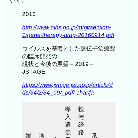
いく。
2016
http://www.nihs.go.jp/mtgt/section-
1/gene-therapy-drug-20160914.pdf
ウイルスを基盤とした遺伝子治療薬
の臨床開発の
現状と今後の展望 – 2019 –
JSTAGE –
https://www.jstage.jst.go.jp/article/d
ds/34/2/34_99/_pdf/-char/ja
導
投
入
与
遺
経
伝
路
製
適
承