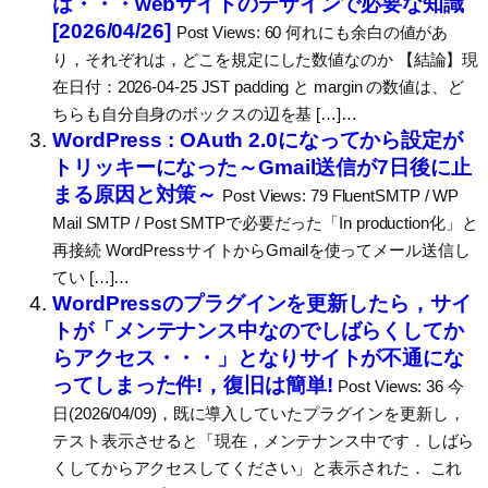
は・・・webサイトのデザインで必要な知識
[2026/04/26]
Post Views: 60 何れにも余白の値があ
り，それぞれは，どこを規定にした数値なのか 【結論】現
在日付：2026-04-25 JST padding と margin の数値は、ど
ちらも自分自身のボックスの辺を基 […]…
WordPress : OAuth 2.0になってから設定が
トリッキーになった～Gmail送信が7日後に止
まる原因と対策～
Post Views: 79 FluentSMTP / WP
Mail SMTP / Post SMTPで必要だった「In production化」と
再接続 WordPressサイトからGmailを使ってメール送信し
てい […]…
WordPressのプラグインを更新したら，サイ
トが「メンテナンス中なのでしばらくしてか
らアクセス・・・」となりサイトが不通にな
ってしまった件!，復旧は簡単!
Post Views: 36 今
日(2026/04/09)，既に導入していたプラグインを更新し，
テスト表示させると「現在，メンテナンス中です．しばら
くしてからアクセスしてください」と表示された． これ