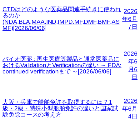
CTDはどのような医薬品関連手続きに使われ
2026
るのか
年6月
(NDA,BLA,MAA,IND,IMPD,MF,DMF,BMF,AS
7日
MF)[2026/06/06]
2026
バイオ医薬 : 再生医療等製品と通常医薬品に
年6
おけるValidationとVerificationの違い ～ FDA:
月6
continued verificationまで ～[2026/06/06]
日
2026
大阪・兵庫で船舶免許を取得するには？1
級・2級・特殊小型船舶免許の違いと国家試
年6月
験免除コースの考え方
4日