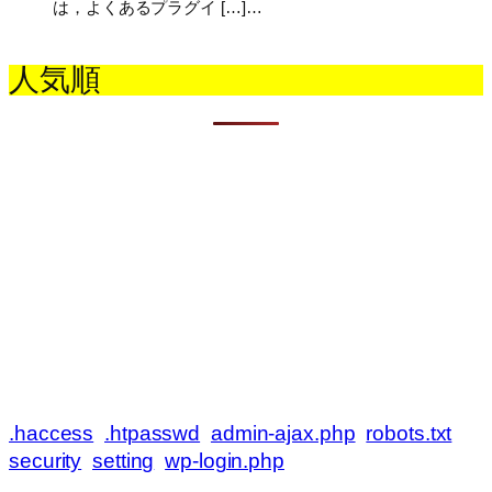
は，よくあるプラグイ […]…
人気順
.haccess
.htpasswd
admin-ajax.php
robots.txt
security
setting
wp-login.php