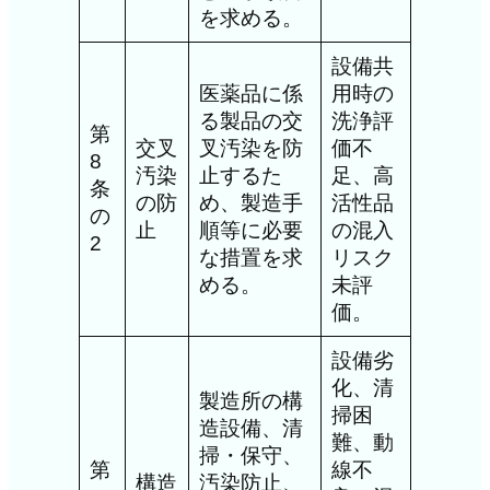
を求める。
設備共
医薬品に係
用時の
る製品の交
洗浄評
第
交叉
叉汚染を防
価不
8
汚染
止するた
足、高
条
の防
め、製造手
活性品
の
止
順等に必要
の混入
2
な措置を求
リスク
める。
未評
価。
設備劣
化、清
製造所の構
掃困
造設備、清
難、動
掃・保守、
第
線不
構造
汚染防止、