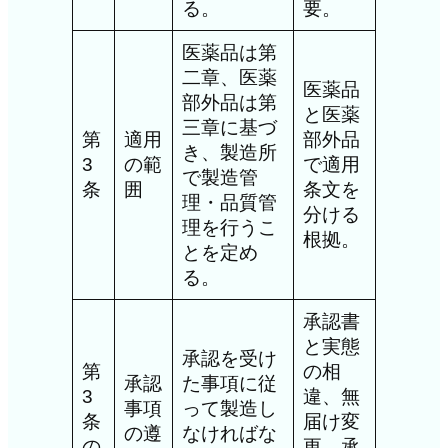
る。
要。
医薬品は第
二章、医薬
医薬品
部外品は第
と医薬
三章に基づ
第
適用
部外品
き、製造所
3
の範
で適用
で製造管
条
囲
条文を
理・品質管
分ける
理を行うこ
根拠。
とを定め
る。
承認書
と実態
承認を受け
第
の相
承認
た事項に従
3
違、無
事項
って製造し
条
届け変
の遵
なければな
の
更、承