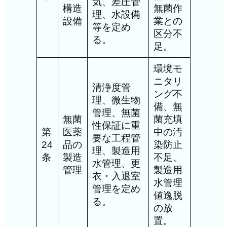
気、差圧管
構造
無菌作
理、水設備
設備
業との
等を定め
区分不
る。
足。
環境モ
ニタリ
清浄度管
ング不
理、微生物
備、無
管理、無菌
無菌
菌充填
性保証に重
第
医薬
中の汚
要な工程管
24
品の
染防止
理、製造用
条
製造
不足、
水管理、更
管理
製造用
衣・入退室
水管理
管理を定め
値逸脱
る。
の放
置。