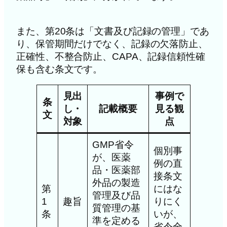
また、第20条は「文書及び記録の管理」であ
り、保管期間だけでなく、記録の欠落防止、
正確性、不整合防止、CAPA、記録信頼性確
保も含む条文です。
見出
事例で
条
し・
記載概要
見る観
文
対象
点
GMP省令
個別事
が、医薬
例の直
品・医薬部
接条文
外品の製造
第
にはな
管理及び品
1
趣旨
りにく
質管理の基
条
いが、
準を定める
省令全