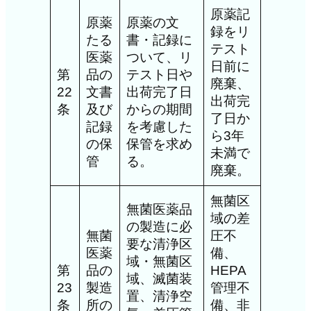
原薬記
原薬
原薬の文
録をリ
たる
書・記録に
テスト
医薬
ついて、リ
日前に
第
品の
テスト日や
廃棄、
22
文書
出荷完了日
出荷完
条
及び
からの期間
了日か
記録
を考慮した
ら3年
の保
保管を求め
未満で
管
る。
廃棄。
無菌区
無菌医薬品
域の差
の製造に必
無菌
圧不
要な清浄区
医薬
備、
域・無菌区
第
品の
HEPA
域、滅菌装
23
製造
管理不
置、清浄空
条
所の
備、非