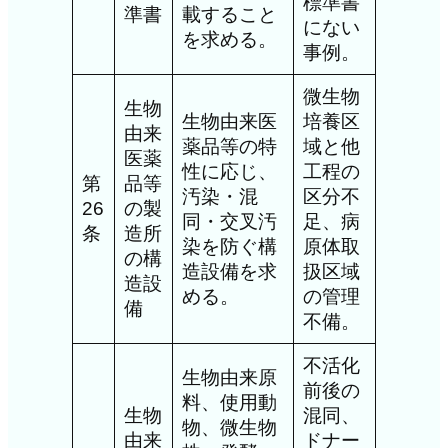
標準書
準書
載すること
にない
を求める。
事例。
微生物
生物
生物由来医
培養区
由来
薬品等の特
域と他
医薬
性に応じ、
工程の
第
品等
汚染・混
区分不
26
の製
同・交叉汚
足、病
条
造所
染を防ぐ構
原体取
の構
造設備を求
扱区域
造設
める。
の管理
備
不備。
不活化
生物由来原
前後の
料、使用動
生物
混同、
物、微生物
由来
ドナー