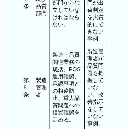
部門から独
門が出
条
品質
立していな
荷判定
部門
ければなら
を実質
ない。
的にで
きない
事例。
製造管
製造・品質
理者が
関連業務の
品質問
統括、PQS
題を把
運用確認、
第
製造
握して
承認事項と
5
管理
いな
の相違防
条
者
い、改
止、重大品
善指示
質問題への
をして
措置確認を
いない
定める。
事例。