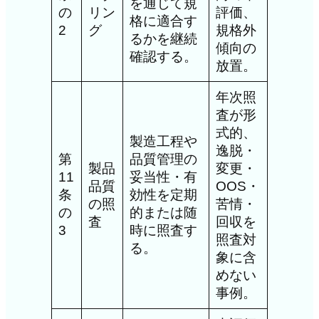
を通じて規
の
リン
評価、
格に適合す
2
グ
規格外
るかを継続
傾向の
確認する。
放置。
年次照
査が形
式的、
製造工程や
逸脱・
第
品質管理の
製品
変更・
11
妥当性・有
品質
OOS・
条
効性を定期
の照
苦情・
の
的または随
査
回収を
3
時に照査す
照査対
る。
象に含
めない
事例。