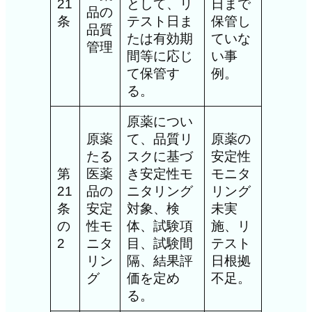
21
として、リ
日まで
品の
条
テスト日ま
保管し
品質
たは有効期
ていな
管理
間等に応じ
い事
て保管す
例。
る。
原薬につい
原薬
て、品質リ
原薬の
たる
スクに基づ
安定性
第
医薬
き安定性モ
モニタ
21
品の
ニタリング
リング
条
安定
対象、検
未実
の
性モ
体、試験項
施、リ
2
ニタ
目、試験間
テスト
リン
隔、結果評
日根拠
グ
価を定め
不足。
る。