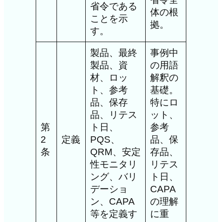
省令である
体の根
ことを示
拠。
す。
製品、最終
事例中
製品、資
の用語
材、ロッ
解釈の
ト、参考
基礎。
品、保存
特にロ
品、リテス
ット、
第
ト日、
参考
2
定義
PQS、
品、保
条
QRM、安定
存品、
性モニタリ
リテス
ング、バリ
ト日、
デーショ
CAPA
ン、CAPA
の理解
等を定義す
に重