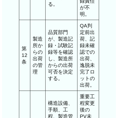
録責任
る。
が不
明。
QA判
品質部門
定前出
製造
が、製造記
荷、記
所か
録・試験記
録未確
第
らの
録等を確認
認での
12
出荷
し、製造所
出荷、
条
の管
からの出荷
逸脱未
理
可否を決定
完了ロ
する。
ットの
出荷。
重要工
構造設備、
程変更
手順、工
後の
程、製造管
PV未