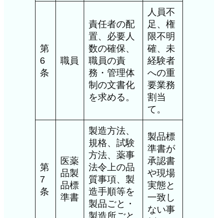
人員不
責任者の配
足、権
置、必要人
限不明
第
数の確保、
確、未
6
職員
職員の責
経験者
条
務・管理体
への重
制の文書化
要業務
を求める。
割当
て。
製造方法、
製品標
規格、試験
準書が
方法、薬事
医薬
承認書
第
法令上の品
品製
や現場
7
質事項、製
品標
実態と
条
造手順等を
準書
一致し
製品ごと・
ない事
製造所ごと