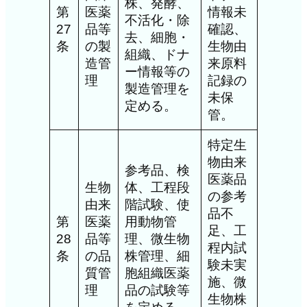
株、発酵、
第
医薬
情報未
不活化・除
27
品等
確認、
去、細胞・
条
の製
生物由
組織、ドナ
造管
来原料
ー情報等の
理
記録の
製造管理を
未保
定める。
管。
特定生
物由来
参考品、検
医薬品
生物
体、工程段
の参考
由来
階試験、使
品不
第
医薬
用動物管
足、工
28
品等
理、微生物
程内試
条
の品
株管理、細
験未実
質管
胞組織医薬
施、微
理
品の試験等
生物株