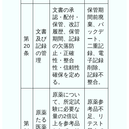
文書の承
保管期
認・配付・
間前廃
保管、改訂
棄、バ
文書
履歴、保管
ックデ
第
及び
期間、記録
ート、
20
記録
の欠落防
二重記
条
の管
止・正確
録、電
理
性・整合
子記録
性・信頼性
削除、
確保を定め
記録不
る。
整合。
原薬につい
て、所定試
原薬参
験に必要な
考品不
原薬
量の2倍以
足、リ
たる
第
上を参考品
テスト
医薬