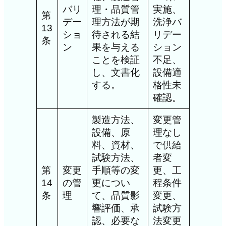
バリ
理・品質管
実施、
第
デー
理方法が期
洗浄バ
13
ショ
待される結
リデー
条
ン
果を与える
ション
ことを検証
不足、
し、文書化
設備適
する。
格性未
確認。
製造方法、
変更管
設備、原
理なし
料、資材、
で供給
試験方法、
者変
第
変更
手順等の変
更、工
14
の管
更につい
程条件
条
理
て、品質影
変更、
響評価、承
試験方
認、必要な
法変更