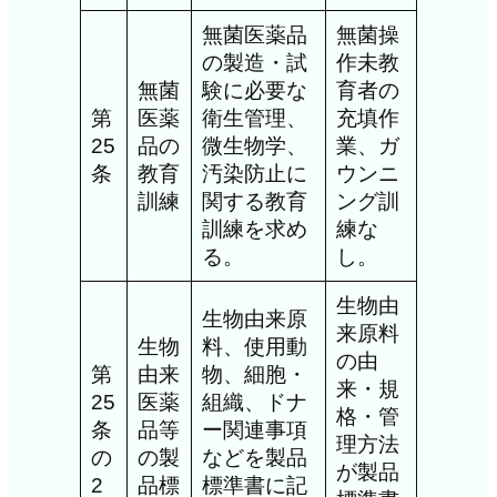
無菌医薬品
無菌操
の製造・試
作未教
無菌
験に必要な
育者の
第
医薬
衛生管理、
充填作
25
品の
微生物学、
業、ガ
条
教育
汚染防止に
ウンニ
訓練
関する教育
ング訓
訓練を求め
練な
る。
し。
生物由
生物由来原
来原料
生物
料、使用動
の由
第
由来
物、細胞・
来・規
25
医薬
組織、ドナ
格・管
条
品等
ー関連事項
理方法
の
の製
などを製品
が製品
2
品標
標準書に記