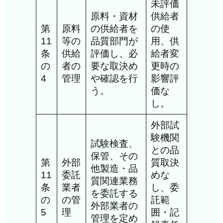
未評価
原料・資材
供給者
第
原料
の供給者を
の使
11
等の
品質部門が
用、供
条
供給
評価し、必
給者変
の
者の
要な取決め
更時の
4
管理
や確認を行
影響評
う。
価な
し。
外部試
験機関
試験検査、
との品
保管、その
第
外部
質取決
他製造・品
11
委託
めな
質関連業務
条
業者
し、委
を委託する
の
の管
託範
外部業者の
5
理
囲・記
管理を定め