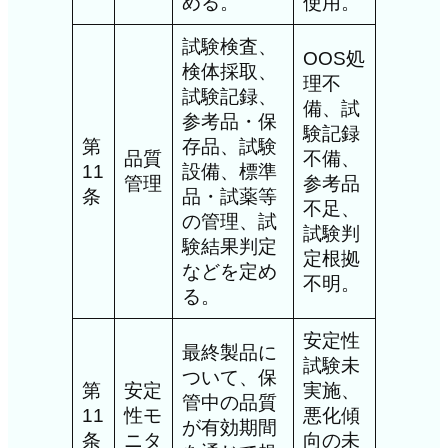
める。
使用。
試験検査、
OOS処
検体採取、
理不
試験記録、
備、試
参考品・保
験記録
第
存品、試験
品質
不備、
11
設備、標準
管理
参考品
条
品・試薬等
不足、
の管理、試
試験判
験結果判定
定根拠
などを定め
不明。
る。
安定性
最終製品に
試験未
ついて、保
第
安定
実施、
管中の品質
11
性モ
悪化傾
が有効期間
条
ニタ
向の未