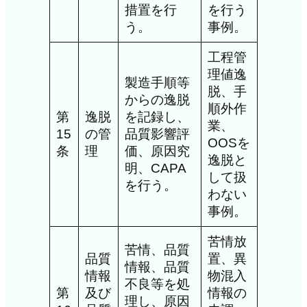
措置を行
を行う
う。
事例。
工程管
理値逸
製造手順等
脱、手
からの逸脱
順外作
第
逸脱
を記録し、
業、
15
の管
品質影響評
OOSを
条
理
価、原因究
逸脱と
明、CAPA
して扱
を行う。
わない
事例。
苦情放
苦情、品質
品質
置、異
情報、品質
情報
物混入
不良等を処
第
及び
情報の
理し、原因