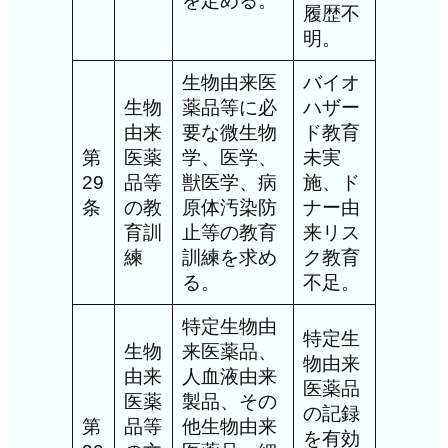
を定める。
履歴不
明。
生物由来医
バイオ
生物
薬品等に必
ハザー
由来
要な微生物
ド教育
第
医薬
学、医学、
未実
29
品等
獣医学、病
施、ド
条
の教
原体汚染防
ナー由
育訓
止等の教育
来リス
練
訓練を求め
ク教育
る。
不足。
特定生物由
特定生
生物
来医薬品、
物由来
由来
人血液由来
医薬品
医薬
製品、その
の記録
第
品等
他生物由来
を有効