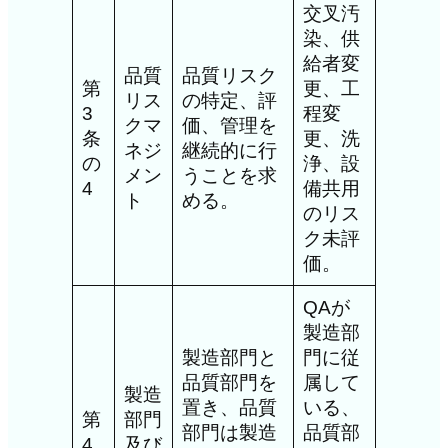
交叉汚
染、供
給者変
品質
品質リスク
第
更、工
リス
の特定、評
3
程変
クマ
価、管理を
条
更、洗
ネジ
継続的に行
の
浄、設
メン
うことを求
4
備共用
ト
める。
のリス
ク未評
価。
QAが
製造部
製造部門と
門に従
品質部門を
属して
製造
置き、品質
いる、
第
部門
部門は製造
品質部
4
及び