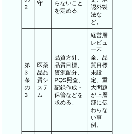
守
らないこと
2
認外製
を定める。
法な
ど。
経営層
レビュ
ー不
品質方針、
全、品
第
医薬
品質目標、
質目標
3
品品
資源配分、
未設
条
質シ
PQS照査、
定、重
の
ステ
記録作成・
大問題
3
ム
保管などを
が上層
求める。
部に伝
わらな
い事
例。