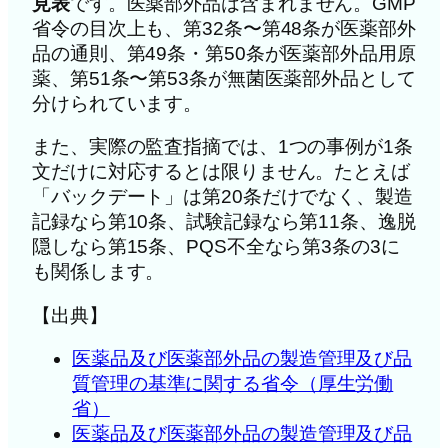
見表
です。医薬部外品は含まれません。GMP
省令の目次上も、第32条〜第48条が医薬部外
品の通則、第49条・第50条が医薬部外品用原
薬、第51条〜第53条が無菌医薬部外品として
分けられています。
また、実際の監査指摘では、1つの事例が1条
文だけに対応するとは限りません。たとえば
「バックデート」は第20条だけでなく、製造
記録なら第10条、試験記録なら第11条、逸脱
隠しなら第15条、PQS不全なら第3条の3に
も関係します。
【出典】
医薬品及び医薬部外品の製造管理及び品
質管理の基準に関する省令（厚生労働
省）
医薬品及び医薬部外品の製造管理及び品