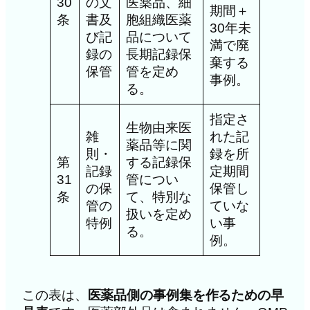
30
の文
医薬品、細
期間＋
条
書及
胞組織医薬
30年未
び記
品について
満で廃
録の
長期記録保
棄する
保管
管を定め
事例。
る。
指定さ
生物由来医
雑
れた記
薬品等に関
則・
録を所
第
する記録保
記録
定期間
31
管につい
の保
保管し
条
て、特別な
管の
ていな
扱いを定め
特例
い事
る。
例。
この表は、
医薬品側の事例集を作るための早