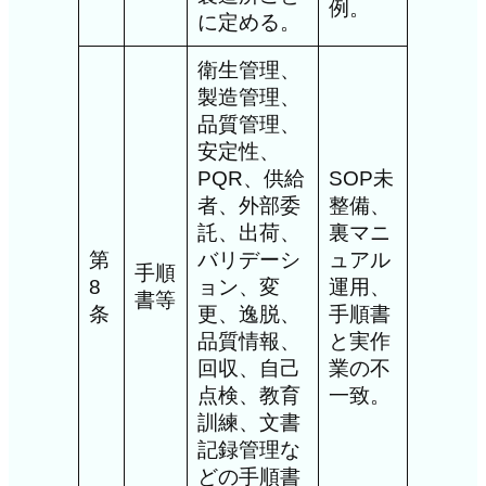
例。
に定める。
衛生管理、
製造管理、
品質管理、
安定性、
PQR、供給
SOP未
者、外部委
整備、
託、出荷、
裏マニ
第
バリデーシ
ュアル
手順
8
ョン、変
運用、
書等
条
更、逸脱、
手順書
品質情報、
と実作
回収、自己
業の不
点検、教育
一致。
訓練、文書
記録管理な
どの手順書