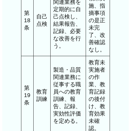
関連業務を
施、指
定期的に自
第
摘事項
自己
己点検し、
18
の是正
点検
結果報告、
条
未完
記録、必要
了、改
な改善を行
善確認
う。
なし。
教育未
製造・品質
実施者
関連業務に
の作
従事する職
業、教
第
教育
員への教育
育記録
19
訓練
訓練、報
の後付
条
告、記録、
け、教
実効性評価
育効果
を定める。
未確
認。