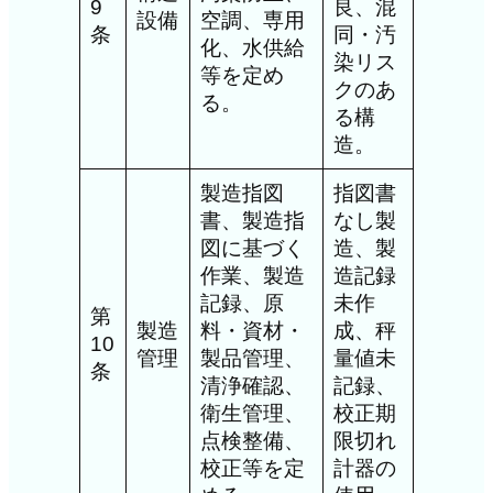
9
良、混
設備
空調、専用
条
同・汚
化、水供給
染リス
等を定め
クのあ
る。
る構
造。
製造指図
指図書
書、製造指
なし製
図に基づく
造、製
作業、製造
造記録
記録、原
未作
第
製造
料・資材・
成、秤
10
管理
製品管理、
量値未
条
清浄確認、
記録、
衛生管理、
校正期
点検整備、
限切れ
校正等を定
計器の