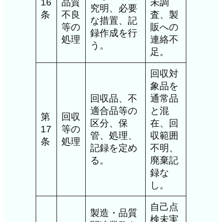
16
品質
未調
究明、必要
条
不良
査、製
な措置、記
等の
販への
録作成を行
処理
連絡不
う。
足。
回収対
象品を
回収品、不
通常品
適合品等の
と混
第
回収
区分、保
在、回
17
等の
管、処理、
収範囲
条
処理
記録を定め
不明、
る。
廃棄記
録な
し。
自己点
製造・品質
検未実