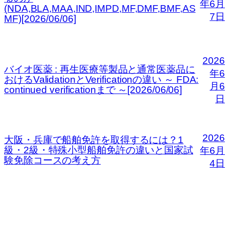
年6月
(NDA,BLA,MAA,IND,IMPD,MF,DMF,BMF,AS
7日
MF)[2026/06/06]
2026
バイオ医薬 : 再生医療等製品と通常医薬品に
年6
おけるValidationとVerificationの違い ～ FDA:
月6
continued verificationまで ～[2026/06/06]
日
2026
大阪・兵庫で船舶免許を取得するには？1
級・2級・特殊小型船舶免許の違いと国家試
年6月
験免除コースの考え方
4日