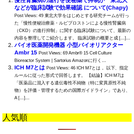
慢性腎臓病の進行を便秘薬で抑制か 東北大
などが臨床試験で効果確認 について(Chapy)
Post Views: 49 東北大学をはじめとする研究チームが行っ
た「慢性便秘治療薬・ルビプロストンによる慢性腎臓病
（CKD）の進行抑制」に関する臨床試験について、最新の
内容を整理してご紹介します。 臨床試験の概要と成 […]…
バイオ医薬開発機器 小型バイオリアクター
Ambr 15
Post Views: 69 Ambr® 15 Cell Culture
Bioreactor System | Sartorius Amazonに行く…
ICH M7とは
Post Views: 46 ICH M7とは， 以下、指定
ルールに従った形式で回答します。 【結論】ICH M7は
「医薬品に混入する遺伝毒性不純物（特に変異原性不純
物）を評価・管理するための国際ガイドライン」であり、
A […]…
人気順