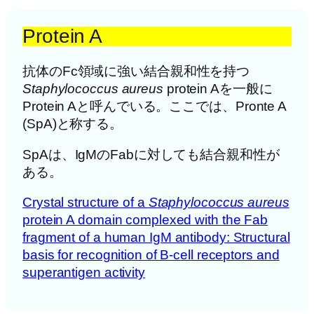
Protein A
抗体のFc領域に強い結合親和性を持つ
Staphylococcus aureus
protein Aを一般に
Protein Aと呼んでいる。ここでは、Pronte A
(SpA)と称する。
SpAは、IgMのFabに対しても結合親和性が
ある。
Crystal structure of a
Staphylococcus aureus
protein A domain complexed with the Fab
fragment of a human IgM antibody: Structural
basis for recognition of B-cell receptors and
superantigen activity