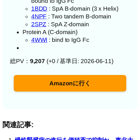
bound to IgG Fc
1BDD
: SpA B-domain (3 x Helix)
4NPF
: Two tandem B-domain
2SPZ
: SpA Z-domain
Protein A (C-domain)
4WWI
: bind to IgG Fc
総PV：
9,207
(+0 / 基準日: 2026-06-11)
Amazonに行く
関連記事: