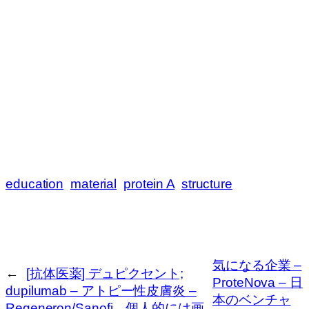
education
material
protein A
structure
気になる企業 –
←
[抗体医薬] デュピクセント;
ProteNova – 日
dupilumab – アトピー性皮膚炎 –
本のベンチャ
Regeneron/Sanofi、個人的には画