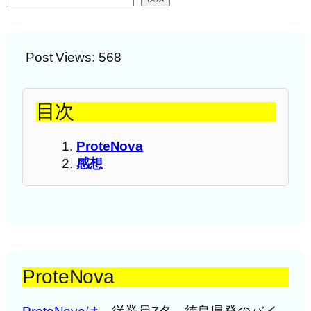
Post Views:
568
目次
ProteNova
感想
ProteNova