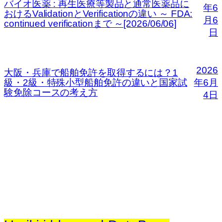
バイオ医薬 : 再生医療等製品と通常医薬品に
年6
おけるValidationとVerificationの違い ～ FDA:
月6
continued verificationまで ～[2026/06/06]
日
2026
大阪・兵庫で船舶免許を取得するには？1
級・2級・特殊小型船舶免許の違いと国家試
年6月
験免除コースの考え方
4日