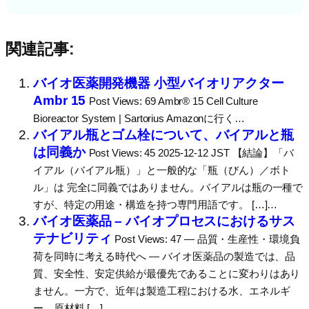
関連記事:
バイオ医薬開発機器 小型バイオリアクター
Ambr 15
Post Views: 69 Ambr® 15 Cell Culture
Bioreactor System | Sartorius Amazonに行く…
バイアル瓶とゴム栓について、バイアルと瓶
は同義か
Post Views: 45 2025-12-12 JST 【結論】「バ
イアル（バイアル瓶）」と一般的な「瓶（びん）／ボト
ル」は 完全に同義ではありません。バイアルは瓶の一種で
すが、特定の用途・構造を持つ専門用語です。 […]…
バイオ医薬品 – バイオプロセスにおけるサス
テナビリティ
Post Views: 47 ― 品質・生産性・環境負
荷を同時に考える時代へ ― バイオ医薬品の製造では、品
質、安全性、安定供給が最優先であることに変わりはあり
ません。一方で、近年は製造工程における水、エネルギ
ー、原材料 […]…