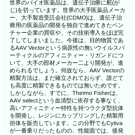
世界のバイオ医薬品は、遺伝子治療に舵(が
じ)を切っています。世界の大手医薬品メーカ
ー、大手製造受託会社(CDMO)は、遺伝子治
療用の医薬品の開発を独自で進めてきたベン
チャー企業の買収や、その技術導入をほぼ完
了してしまいました。今後は、目的物質であ
るAAV Vectorという病原性の無いウイルスパ
ーティクルのアフィニティー・リガンドにつ
いて、大手の部材メーカー二より開発が、進
められるでしょう。何故なら、AAV Vectorの
精製方法は、まだ確立されておらず、誰どて
も高度に精製できるものでは無いためです。
しかしながら、すでに、Thermo Fisherは、
AAV selectという血清型に依存する事なく、
高いアフィニティー特性を持つラクダ型抗体
を開発し、レジンにカップリングした精製用
担体を販売しています。この分野でもCytiva
が一番乗りだったものの、性能面では、後発