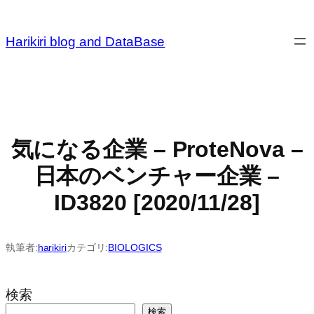
内
容
Harikiri blog and DataBase
を
ス
キ
ッ
プ
気になる企業 – ProteNova –
日本のベンチャー企業 –
ID3820 [2020/11/28]
執筆者:
harikiri
カテゴリ:
BIOLOGICS
検索
検索