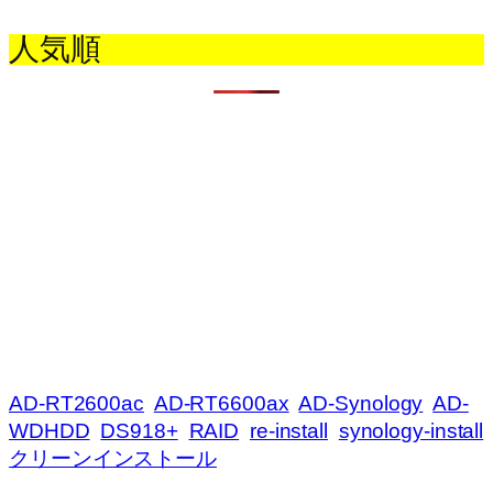
人気順
AD-RT2600ac
AD-RT6600ax
AD-Synology
AD-
WDHDD
DS918+
RAID
re-install
synology-install
クリーンインストール