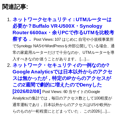
関連記事:
ネットワークセキュリティ : UTMルーターは
必要か？Buffalo VR-U500X・Synology
Router 6600ax・余りPCで作るUTMを比較考
察する．
Post Views: 107 はじめに 自宅や小規模事業所
でSynology NASやWordPressを外部公開している場合、通
常の家庭用ルーターだけで十分なのか、UTMルーターを導
入すべきなのか迷うことがあります。 […]…
ネットワーク・セキュリティの一例なのか?
Google Analyticsでは日本以外からのアクセ
スは無かったが，特定のIPからのアクセスが
この2週間で劇的に増えたのでDenyした
[2026/02/08]
Post Views: 60 当サイトのGoogle
Analyticsの集計では，毎日のアクセス数として100程度が
通常運転であり，日本以外からのアクセスはUSや欧州か
らのものが一桁程度にとどまっていた． この2026 […]…