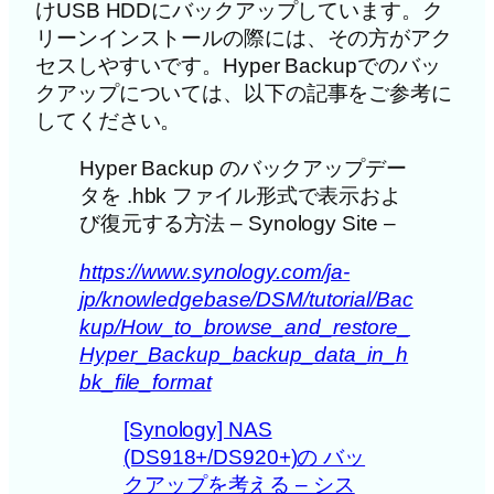
けUSB HDDにバックアップしています。ク
リーンインストールの際には、その方がアク
セスしやすいです。Hyper Backupでのバッ
クアップについては、以下の記事をご参考に
してください。
Hyper Backup のバックアップデー
タを .hbk ファイル形式で表示およ
び復元する方法 – Synology Site –
https://www.synology.com/ja-
jp/knowledgebase/DSM/tutorial/Bac
kup/How_to_browse_and_restore_
Hyper_Backup_backup_data_in_h
bk_file_format
[Synology] NAS
(DS918+/DS920+)の バッ
クアップを考える – シス