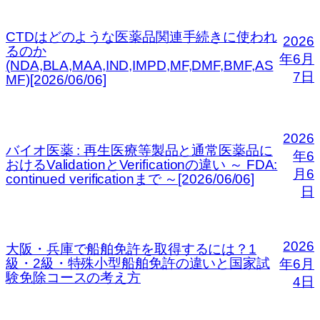
CTDはどのような医薬品関連手続きに使われ
2026
るのか
年6月
(NDA,BLA,MAA,IND,IMPD,MF,DMF,BMF,AS
7日
MF)[2026/06/06]
2026
バイオ医薬 : 再生医療等製品と通常医薬品に
年6
おけるValidationとVerificationの違い ～ FDA:
月6
continued verificationまで ～[2026/06/06]
日
2026
大阪・兵庫で船舶免許を取得するには？1
級・2級・特殊小型船舶免許の違いと国家試
年6月
験免除コースの考え方
4日