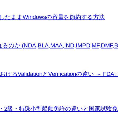
ァイルを残したままWindowsの容量を節約する方法
,BLA,MAA,IND,IMPD,MF,DMF,BMF,AS
ionとVerificationの違い ～ FDA: conti
・2級・特殊小型船舶免許の違いと国家試験