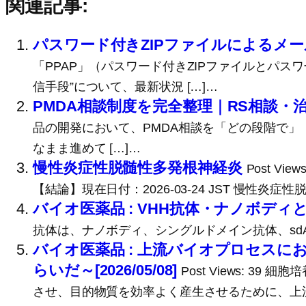
関連記事:
パスワード付きZIPファイルによるメ
「PPAP」（パスワード付きZIPファイルとパ
信手段”について、最新状況 […]…
PMDA相談制度を完全整理｜RS相談
品の開発において、PMDA相談を「どの段階で
なまま進めて […]…
慢性炎症性脱髄性多発根神経炎
Post 
【結論】現在日付：2026-03-24 JST 慢性炎症
バイオ医薬品 : VHH抗体・ナノボディと受託会
抗体は、ナノボディ、シングルドメイン抗体、sd
バイオ医薬品 : 上流バイオプロセス
らいだ～[2026/05/08]
Post Views:
させ、目的物質を効率よく産生させるために、上流