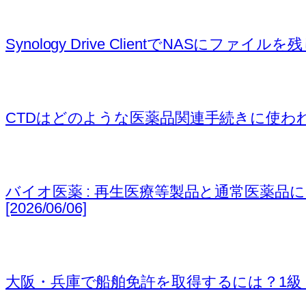
Synology Drive ClientでNASにフ
CTDはどのような医薬品関連手続きに使われるのか (NDA
バイオ医薬 : 再生医療等製品と通常医薬品におけるValidat
[2026/06/06]
大阪・兵庫で船舶免許を取得するには？1級