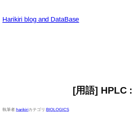
内
容
Harikiri blog and DataBase
を
ス
キ
ッ
プ
[用語] HPLC :
執筆者:
harikiri
カテゴリ:
BIOLOGICS