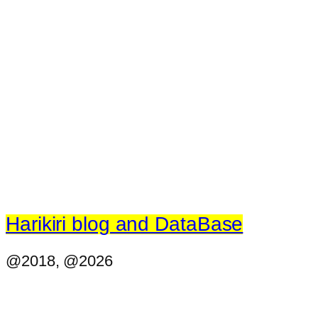
Harikiri blog and DataBase
@2018, @2026