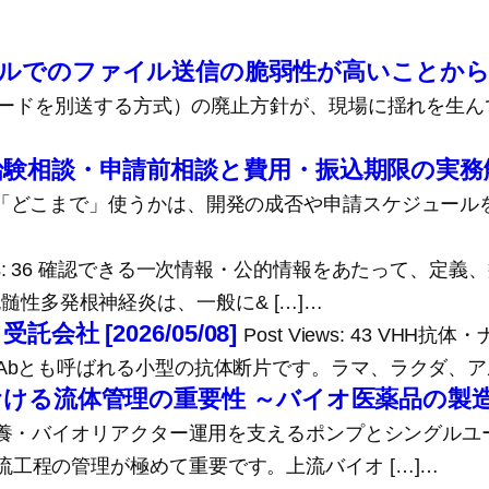
ールでのファイル送信の脆弱性が高いことか
スワードを別送する方式）の廃止方針が、現場に揺れを生
・治験相談・申請前相談と費用・振込期限の実務
」「どこまで」使うかは、開発の成否や申請スケジュール
Views: 36 確認できる一次情報・公的情報をあたって、定
性脱髄性多発根神経炎は、一般に& […]…
社 [2026/05/08]
Post Views: 43 V
Abとも呼ばれる小型の抗体断片です。ラマ、ラクダ、アル
における流体管理の重要性 ～バイオ医薬品の
 39 細胞培養・バイオリアクター運用を支えるポンプとシン
工程の管理が極めて重要です。上流バイオ […]…