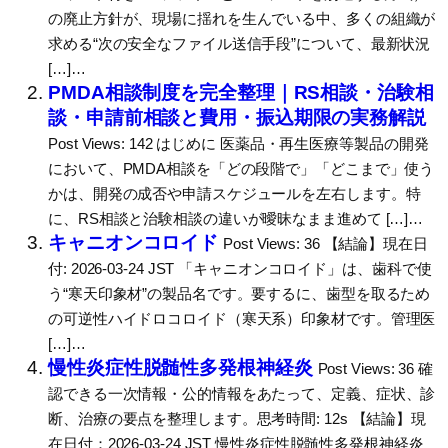
の廃止方針が、現場に揺れを生んでいる中、多くの組織が
求める“次の安全なファイル送信手段”について、最新状況
[…]…
PMDA相談制度を完全整理｜RS相談・治験相
談・申請前相談と費用・振込期限の実務解説
Post Views: 142 はじめに 医薬品・再生医療等製品の開発
において、PMDA相談を「どの段階で」「どこまで」使う
かは、開発の成否や申請スケジュールを左右します。特
に、RS相談と治験相談の違いが曖昧なまま進めて […]…
キャニオンコロイド
Post Views: 36 【結論】現在日
付: 2026-03-24 JST 「キャニオンコロイド」は、歯科で使
う“寒天印象材”の製品名です。要するに、歯型を取るため
の可逆性ハイドロコロイド（寒天系）印象材です。管理医
[…]…
慢性炎症性脱髄性多発根神経炎
Post Views: 36 確
認できる一次情報・公的情報をあたって、定義、症状、診
断、治療の要点を整理します。思考時間: 12s 【結論】現
在日付：2026-03-24 JST 慢性炎症性脱髄性多発根神経炎