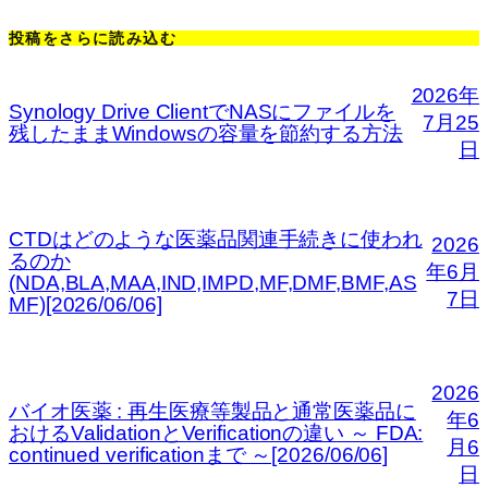
投稿をさらに読み込む
2026年
Synology Drive ClientでNASにファイルを
7月25
残したままWindowsの容量を節約する方法
日
CTDはどのような医薬品関連手続きに使われ
2026
るのか
年6月
(NDA,BLA,MAA,IND,IMPD,MF,DMF,BMF,AS
7日
MF)[2026/06/06]
2026
バイオ医薬 : 再生医療等製品と通常医薬品に
年6
おけるValidationとVerificationの違い ～ FDA:
月6
continued verificationまで ～[2026/06/06]
日