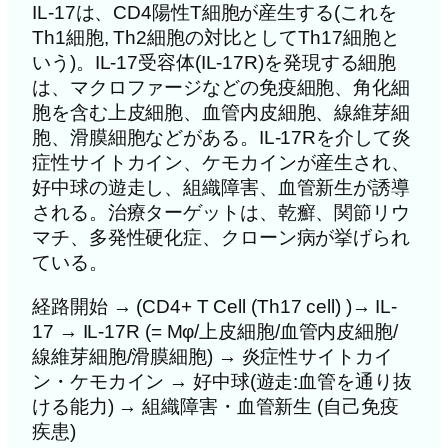
IL-17は、CD4陽性T細胞が産生する(これを
Th1細胞, Th2細胞の対比としてTh17細胞と
いう)。IL-17受容体(IL-17R)を発現する細胞
は、マクロファージなどの免疫細胞、角化細
胞を含む上皮細胞、血管内皮細胞、線維芽細
胞、滑膜細胞などがある。IL-17Rを介して炎
症性サイトカイン、ケモカインが産生され、
好中球の遊走し、組織障害、血管新生が誘導
される。治療ターゲットは、乾癬、関節リウ
マチ、多発性硬化症、クローン病が挙げられ
ている。
経路開始 → (CD4+ T Cell (Th17 cell) )→ IL-
17 → IL-17R (= Mφ/上皮細胞/血管内皮細胞/
線維芽細胞/滑膜細胞) → 炎症性サイトカイ
ン・ケモカイン → 好中球(遊走:血管を通り抜
ける能力) → 組織障害・血管新生 (自己免疫
疾患)