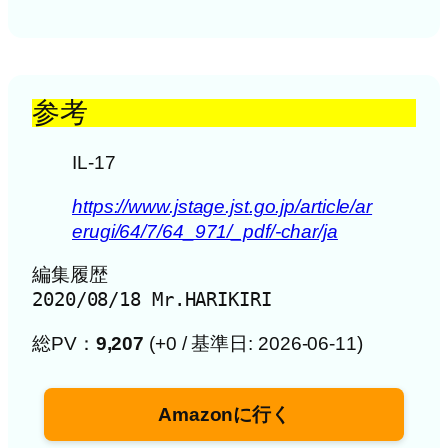
参考
IL-17
https://www.jstage.jst.go.jp/article/ar
erugi/64/7/64_971/_pdf/-char/ja
編集履歴

2020/08/18 Mr.HARIKIRI
総PV：
9,207
(+0 / 基準日: 2026-06-11)
Amazonに行く