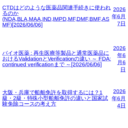
CTDはどのような医薬品関連手続きに使われ
2026
るのか
年6月
(NDA,BLA,MAA,IND,IMPD,MF,DMF,BMF,AS
7日
MF)[2026/06/06]
2026
バイオ医薬 : 再生医療等製品と通常医薬品に
年6
おけるValidationとVerificationの違い ～ FDA:
月6
continued verificationまで ～[2026/06/06]
日
2026
大阪・兵庫で船舶免許を取得するには？1
級・2級・特殊小型船舶免許の違いと国家試
年6月
験免除コースの考え方
4日