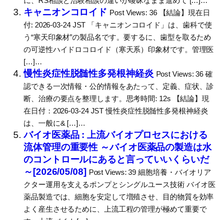
に、RS相談と治験相談の違いが曖昧なまま進めて […]…
キャニオンコロイド
Post Views: 36 【結論】現在日
付: 2026-03-24 JST 「キャニオンコロイド」は、歯科で使
う“寒天印象材”の製品名です。要するに、歯型を取るため
の可逆性ハイドロコロイド（寒天系）印象材です。管理医
[…]…
慢性炎症性脱髄性多発根神経炎
Post Views: 36 確
認できる一次情報・公的情報をあたって、定義、症状、診
断、治療の要点を整理します。思考時間: 12s 【結論】現
在日付：2026-03-24 JST 慢性炎症性脱髄性多発根神経炎
は、一般に& […]…
バイオ医薬品 : 上流バイオプロセスにおける
流体管理の重要性 ～バイオ医薬品の製造は水
のコントロールにあると言っていいくらいだ
～[2026/05/08]
Post Views: 39 細胞培養・バイオリア
クター運用を支えるポンプとシングルユース技術 バイオ医
薬品製造では、細胞を安定して増殖させ、目的物質を効率
よく産生させるために、上流工程の管理が極めて重要で