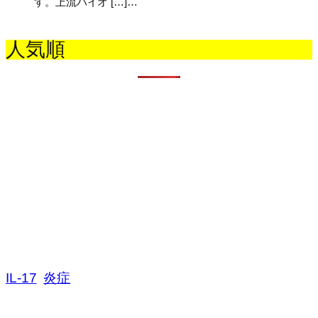
す。上流バイオ […]…
人気順
IL-17
炎症