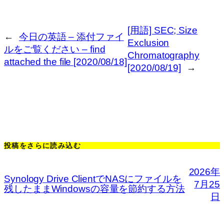
[用語] SEC; Size
←
今日の英語 – 添付ファイ
Exclusion
ルをご覧ください – find
Chromatography
attached the file [2020/08/18]
[2020/08/19]
→
投稿をさらに読み込む
2026年
Synology Drive ClientでNASにファイルを
7月25
残したままWindowsの容量を節約する方法
日