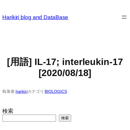
内
容
Harikiri blog and DataBase
を
ス
キ
ッ
プ
[用語] IL-17; interleukin-17
[2020/08/18]
執筆者:
harikiri
カテゴリ:
BIOLOGICS
検索
検索