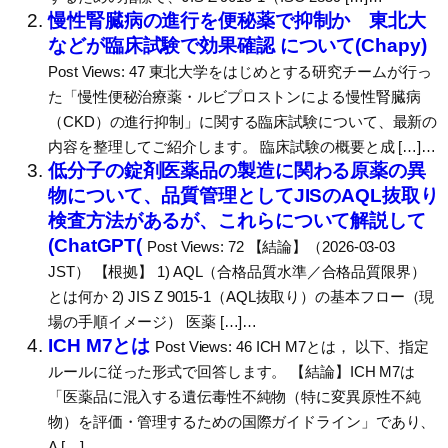
慢性腎臓病の進行を便秘薬で抑制か 東北大
などが臨床試験で効果確認 について(Chapy)
Post Views: 47 東北大学をはじめとする研究チームが行っ
た「慢性便秘治療薬・ルビプロストンによる慢性腎臓病
（CKD）の進行抑制」に関する臨床試験について、最新の
内容を整理してご紹介します。 臨床試験の概要と成 […]…
低分子の錠剤医薬品の製造に関わる原薬の異
物について、品質管理としてJISのAQL抜取り
検査方法があるが、これらについて解説して
(ChatGPT(
Post Views: 72 【結論】（2026-03-03
JST） 【根拠】 1) AQL（合格品質水準／合格品質限界）
とは何か 2) JIS Z 9015-1（AQL抜取り）の基本フロー（現
場の手順イメージ） 医薬 […]…
ICH M7とは
Post Views: 46 ICH M7とは， 以下、指定
ルールに従った形式で回答します。 【結論】ICH M7は
「医薬品に混入する遺伝毒性不純物（特に変異原性不純
物）を評価・管理するための国際ガイドライン」であり、
A […]…