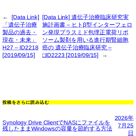
←
[Data Link]
[Data Link] 遺伝子治療臨床研究実
「遺伝子治療
施計画書 – ヒトβ型インターフェロ
製品の過去・
ン発現プラスミド包埋正電荷リポ
現在・未来」
ソーム製剤を用いる進行期腎細胞
H27 – ID2218
癌の 遺伝子治療臨床研究 –
[2019/09/15]
□ID2223 [2019/09/15]
→
投稿をさらに読み込む
2026年
Synology Drive ClientでNASにファイルを
7月25
残したままWindowsの容量を節約する方法
日