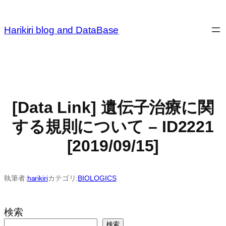
内
容
Harikiri blog and DataBase
を
ス
キ
ッ
プ
[Data Link] 遺伝子治療に関
する規則について – ID2221
[2019/09/15]
執筆者:
harikiri
カテゴリ:
BIOLOGICS
検索
検索