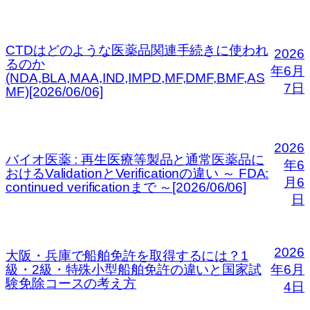
CTDはどのような医薬品関連手続きに使われ
2026
るのか
年6月
(NDA,BLA,MAA,IND,IMPD,MF,DMF,BMF,AS
7日
MF)[2026/06/06]
2026
バイオ医薬 : 再生医療等製品と通常医薬品に
年6
おけるValidationとVerificationの違い ～ FDA:
月6
continued verificationまで ～[2026/06/06]
日
2026
大阪・兵庫で船舶免許を取得するには？1
級・2級・特殊小型船舶免許の違いと国家試
年6月
験免除コースの考え方
4日