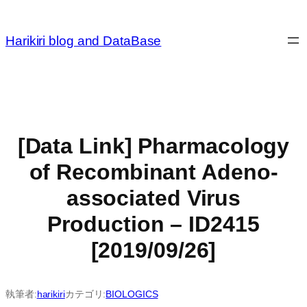
内
容
Harikiri blog and DataBase
を
ス
キ
ッ
プ
[Data Link] Pharmacology
of Recombinant Adeno-
associated Virus
Production – ID2415
[2019/09/26]
執筆者:
harikiri
カテゴリ:
BIOLOGICS