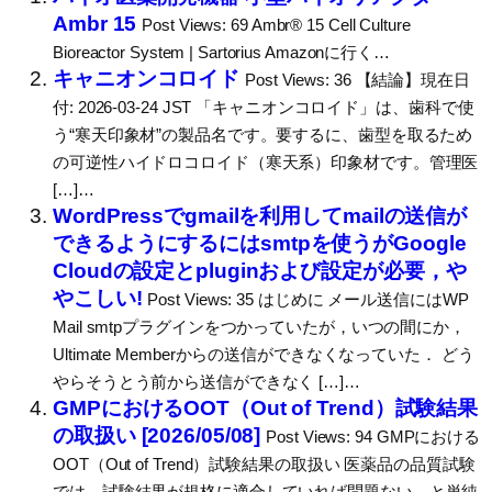
Ambr 15
Post Views: 69 Ambr® 15 Cell Culture
Bioreactor System | Sartorius Amazonに行く…
キャニオンコロイド
Post Views: 36 【結論】現在日
付: 2026-03-24 JST 「キャニオンコロイド」は、歯科で使
う“寒天印象材”の製品名です。要するに、歯型を取るため
の可逆性ハイドロコロイド（寒天系）印象材です。管理医
[…]…
WordPressでgmailを利用してmailの送信が
できるようにするにはsmtpを使うがGoogle
Cloudの設定とpluginおよび設定が必要，や
やこしい!
Post Views: 35 はじめに メール送信にはWP
Mail smtpプラグインをつかっていたが，いつの間にか，
Ultimate Memberからの送信ができなくなっていた． どう
やらそうとう前から送信ができなく […]…
GMPにおけるOOT（Out of Trend）試験結果
の取扱い [2026/05/08]
Post Views: 94 GMPにおける
OOT（Out of Trend）試験結果の取扱い 医薬品の品質試験
では、試験結果が規格に適合していれば問題ない、と単純