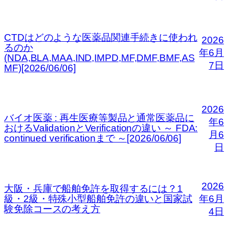
CTDはどのような医薬品関連手続きに使われ
2026
るのか
年6月
(NDA,BLA,MAA,IND,IMPD,MF,DMF,BMF,AS
7日
MF)[2026/06/06]
2026
バイオ医薬 : 再生医療等製品と通常医薬品に
年6
おけるValidationとVerificationの違い ～ FDA:
月6
continued verificationまで ～[2026/06/06]
日
2026
大阪・兵庫で船舶免許を取得するには？1
級・2級・特殊小型船舶免許の違いと国家試
年6月
験免除コースの考え方
4日