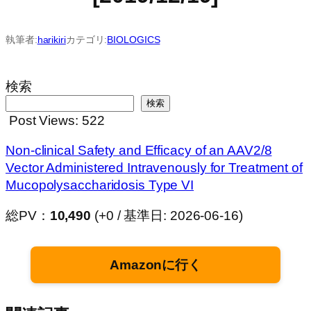
執筆者:
harikiri
カテゴリ:
BIOLOGICS
検索
検索
Post Views:
522
Non-clinical Safety and Efficacy of an AAV2/8
Vector Administered Intravenously for Treatment of
Mucopolysaccharidosis Type VI
総PV：
10,490
(+0 / 基準日: 2026-06-16)
Amazonに行く