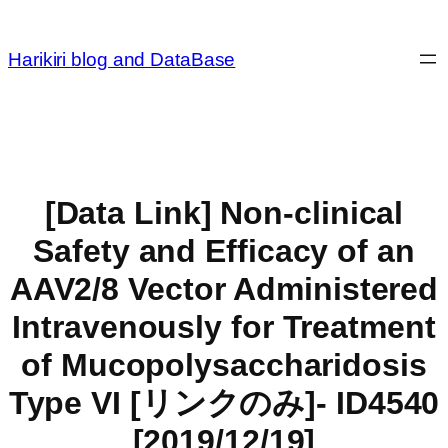
内
容
Harikiri blog and DataBase
を
ス
キ
ッ
プ
[Data Link] Non-clinical
Safety and Efficacy of an
AAV2/8 Vector Administered
Intravenously for Treatment
of Mucopolysaccharidosis
Type VI [リンクのみ]- ID4540
[2019/12/19]