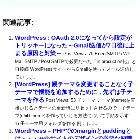
関連記事:
WordPress : OAuth 2.0になってから設定が
トリッキーになった～Gmail送信が7日後に止
まる原因と対策～
Post Views: 70 FluentSMTP / WP
Mail SMTP / Post SMTPで必要だった「In production化」と
再接続 WordPressサイトからGmailを使ってメール送信し
てい […]…
[WordPress] 親テーマを変更することなく子
テーマで機能を追加するために，先ずは子テ
ーマを作る
Post Views: 53 子テーマ テーマ(theme)を直
接いじるとテーマの更新時にリセットさせるので，子テー
マ(child theme)を作っていじる方法について手順を示す．
1) 子テーマ用フォルダを作る 例： […]…
WordPress – PHPでのmarginとpaddingと
は・・・webサイトのデザインで必要な知識