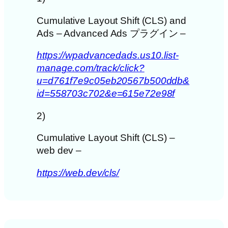
Cumulative Layout Shift (CLS) and
Ads – Advanced Ads プラグイン –
https://wpadvancedads.us10.list-
manage.com/track/click?
u=d761f7e9c05eb20567b500ddb&
id=558703c702&e=615e72e98f
2)
Cumulative Layout Shift (CLS) –
web dev –
https://web.dev/cls/