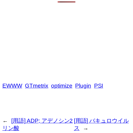
EWWW
GTmetrix
optimize
Plugin
PSI
←
[用語] ADP; アデノシン2
[用語] バキュロウイル
リン酸
ス
→