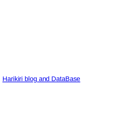
内
容
を
ス
キ
ッ
プ
Harikiri blog and DataBase