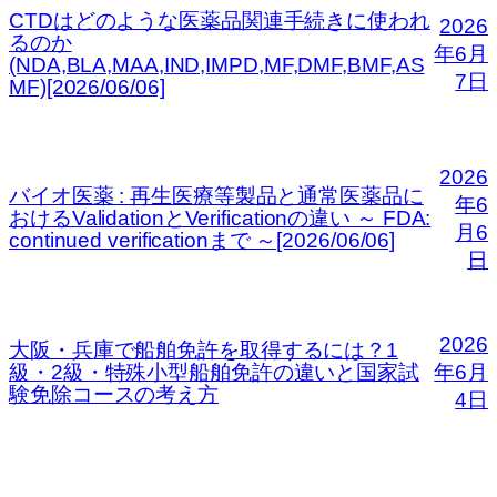
CTDはどのような医薬品関連手続きに使われ
2026
るのか
年6月
(NDA,BLA,MAA,IND,IMPD,MF,DMF,BMF,AS
7日
MF)[2026/06/06]
2026
バイオ医薬 : 再生医療等製品と通常医薬品に
年6
おけるValidationとVerificationの違い ～ FDA:
月6
continued verificationまで ～[2026/06/06]
日
2026
大阪・兵庫で船舶免許を取得するには？1
級・2級・特殊小型船舶免許の違いと国家試
年6月
験免除コースの考え方
4日