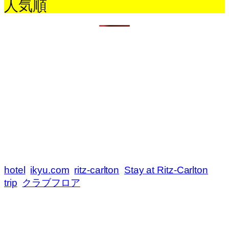
人気順
hotel
ikyu.com
ritz-carlton
Stay at Ritz-Carlton
trip
クラブフロア