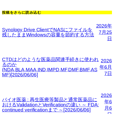
投稿をさらに読み込む
2026年
Synology Drive ClientでNASにファイルを
7月25
残したままWindowsの容量を節約する方法
日
CTDはどのような医薬品関連手続きに使われ
2026
るのか
年6月
(NDA,BLA,MAA,IND,IMPD,MF,DMF,BMF,AS
7日
MF)[2026/06/06]
2026
バイオ医薬 : 再生医療等製品と通常医薬品に
年6
おけるValidationとVerificationの違い ～ FDA:
月6
continued verificationまで ～[2026/06/06]