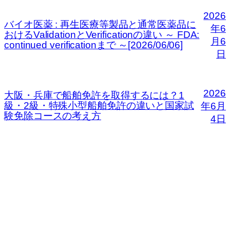
2026
バイオ医薬 : 再生医療等製品と通常医薬品に
年6
おけるValidationとVerificationの違い ～ FDA:
月6
continued verificationまで ～[2026/06/06]
日
2026
大阪・兵庫で船舶免許を取得するには？1
級・2級・特殊小型船舶免許の違いと国家試
年6月
験免除コースの考え方
4日