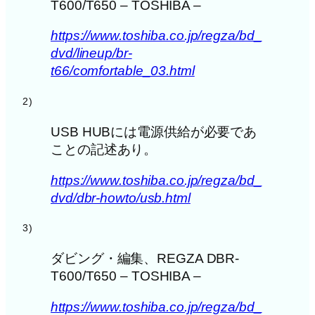
T600/T650 – TOSHIBA –
https://www.toshiba.co.jp/regza/bd_
dvd/lineup/br-
t66/comfortable_03.html
2)
USB HUBには電源供給が必要であ
ことの記述あり。
https://www.toshiba.co.jp/regza/bd_
dvd/dbr-howto/usb.html
3)
ダビング・編集、REGZA DBR-
T600/T650 – TOSHIBA –
https://www.toshiba.co.jp/regza/bd_