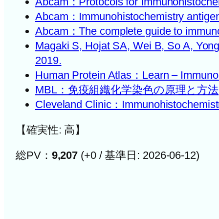
Abcam：Protocols for Immunohistoche
Abcam：Immunohistochemistry antigen r
Abcam：The complete guide to immuno
Magaki S, Hojat SA, Wei B, So A, Yong
2019.
Human Protein Atlas：Learn – Immunoh
MBL：免疫組織化学染色の原理と方法
Cleveland Clinic：Immunohistochemist
【確実性: 高】
総PV：
9,207
(+0 / 基準日: 2026-06-12)