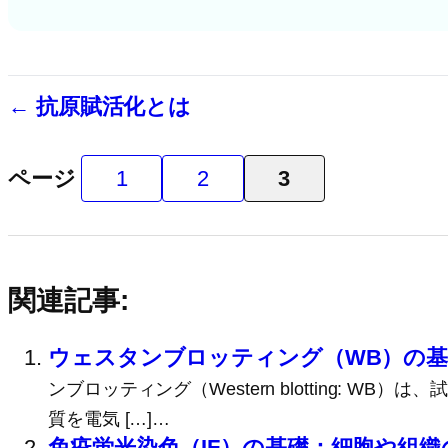
← 抗原賦活化とは
ページ
1
2
3
関連記事:
ウェスタンブロッティング（WB）の
ンブロッティング（Western blotting
質を電気 […]…
免疫蛍光染色（IF）の基礎：細胞や組