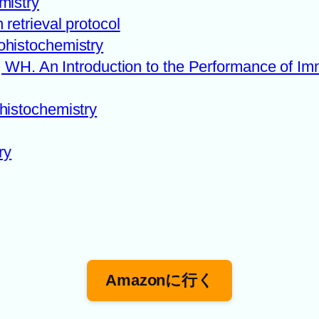
mistry
etrieval protocol
histochemistry
 WH. An Introduction to the Performance of Im
istochemistry
ry
Amazonに行く