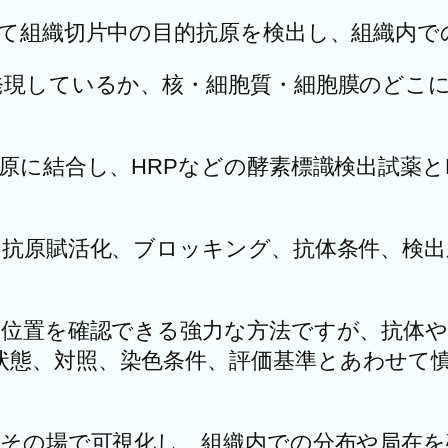
って組織切片中の目的抗原を検出し、組織内
に発現しているか、核・細胞質・細胞膜のどこ
抗原に結合し、HRPなどの酵素標識検出試薬と
、抗原賦活化、ブロッキング、抗体条件、検
の位置を確認できる強力な方法ですが、抗体
状態、対照、染色条件、評価基準とあわせて
をその場で可視化し、組織内での分布や局在