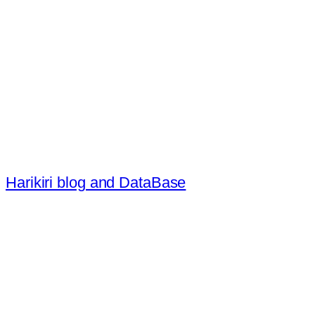
内
容
を
ス
キ
ッ
プ
Harikiri blog and DataBase