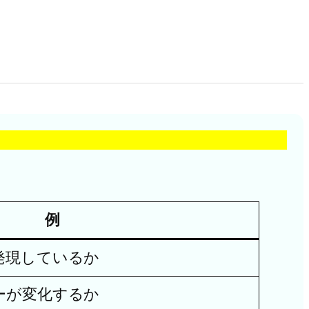
。
例
発現しているか
ーが変化するか