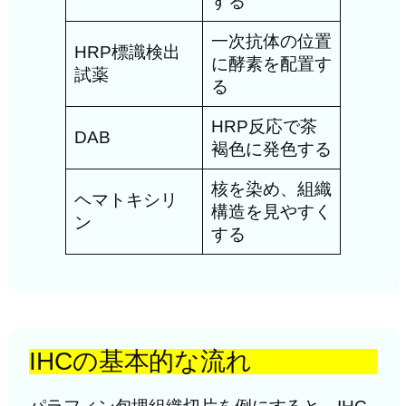
する
一次抗体の位置
HRP標識検出
に酵素を配置す
試薬
る
HRP反応で茶
DAB
褐色に発色する
核を染め、組織
ヘマトキシリ
構造を見やすく
ン
する
IHCの基本的な流れ