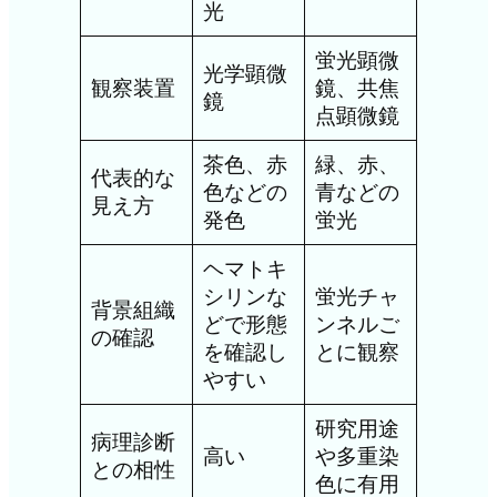
光
蛍光顕微
光学顕微
観察装置
鏡、共焦
鏡
点顕微鏡
茶色、赤
緑、赤、
代表的な
色などの
青などの
見え方
発色
蛍光
ヘマトキ
シリンな
蛍光チャ
背景組織
どで形態
ンネルご
の確認
を確認し
とに観察
やすい
研究用途
病理診断
高い
や多重染
との相性
色に有用