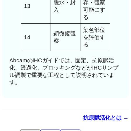
脱水・封
存・観察
13
入
可能にす
る
染色部位
顕微鏡観
14
を評価す
察
る
AbcamのIHCガイドでは、固定、抗原賦活
化、透過化、ブロッキングなどがIHCサンプ
ル調製で重要な工程として説明されていま
す。
抗原賦活化とは →