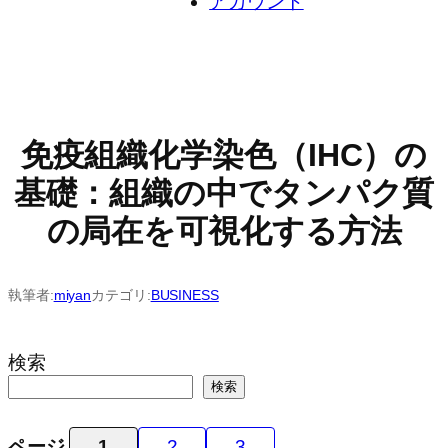
アカウント
免疫組織化学染色（IHC）の
基礎：組織の中でタンパク質
の局在を可視化する方法
執筆者:
miyan
カテゴリ:
BUSINESS
検索
検索
ページ
1
2
3