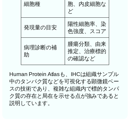
細胞種
胞、内皮細胞な
ど
陽性細胞率、染
発現量の目安
色強度、スコア
腫瘍分類、由来
病理診断の補
推定、治療標的
助
の確認など
Human Protein Atlasも、IHCは組織サンプル
中のタンパク質などを可視化する顕微鏡ベー
スの技術であり、複雑な組織内で標的タンパ
ク質の存在と局在を示せる点が強みであると
説明しています。