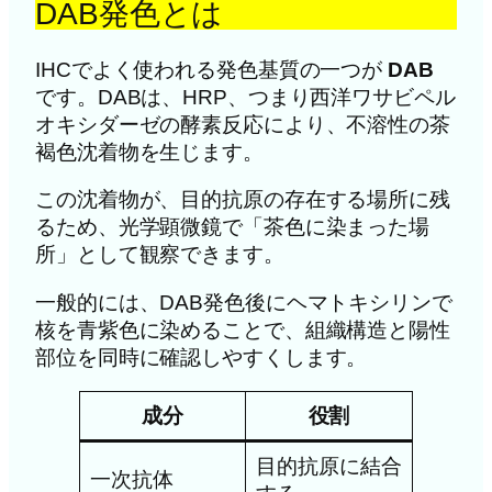
DAB発色とは
IHCでよく使われる発色基質の一つが
DAB
です。DABは、HRP、つまり西洋ワサビペル
オキシダーゼの酵素反応により、不溶性の茶
褐色沈着物を生じます。
この沈着物が、目的抗原の存在する場所に残
るため、光学顕微鏡で「茶色に染まった場
所」として観察できます。
一般的には、DAB発色後にヘマトキシリンで
核を青紫色に染めることで、組織構造と陽性
部位を同時に確認しやすくします。
成分
役割
目的抗原に結合
一次抗体