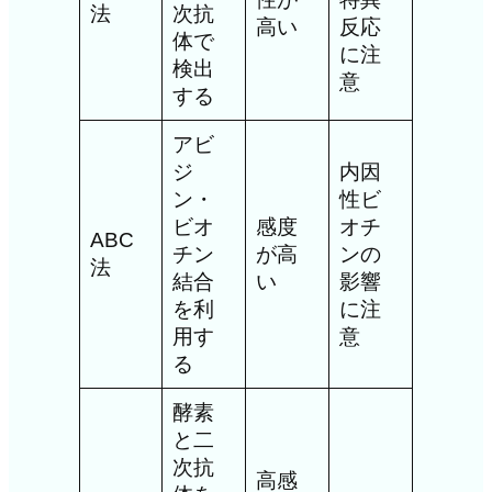
法
次抗
高い
反応
体で
に注
検出
意
する
アビ
ジ
内因
ン・
性ビ
ビオ
感度
オチ
ABC
チン
が高
ンの
法
結合
い
影響
を利
に注
用す
意
る
酵素
と二
次抗
高感