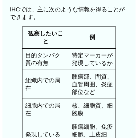
IHCでは、主に次のような情報を得ることが
できます。
観察したいこ
例
と
目的タンパク
特定マーカーが
質の有無
発現しているか
腫瘍部、間質、
組織内での局
血管周囲、炎症
在
部位など
細胞内での局
核、細胞質、細
在
胞膜
腫瘍細胞、免疫
発現している
細胞、上皮細