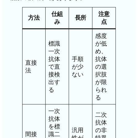
仕組
注意
方法
長所
み
点
感度
標識
が低
一次
め、
抗体
手順
抗体
直接
で直
が少
の選
法
接検
ない
択肢
出す
が限
る
られ
る
一次
二次
抗体
抗体
を標
汎用
の非
間接
識二
性が
特異