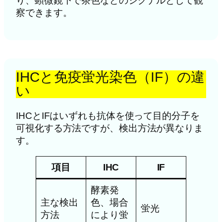
り、顕微鏡下で茶色などのシグナルとして観
察できます。
IHCと免疫蛍光染色（IF）の違
い
IHCとIFはいずれも抗体を使って目的分子を
可視化する方法ですが、検出方法が異なりま
す。
項目
IHC
IF
酵素発
主な検出
色、場合
蛍光
方法
により蛍