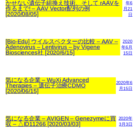
かせない遺伝子組換え技術、そして rAAVを
年6
作るまで! – AAV Vector配列の例
月21
[2020/08/05]
日
[Bio-Edu] ウイルスベクターの比較 – AAV –
2020
Adenovirus – Lentivirus – by Vigene
年6月
Biosciences社 [2020/6/15]
15日
気になる企業 – WuXi Advanced
2020年6
Therapies – 遺伝子治療CDMO
月15日
[2020/06/15]
気になる企業 – AVIGEN – Genezymeに買
2020年
収 – △ID11266 [2020/03/03]
3月3日