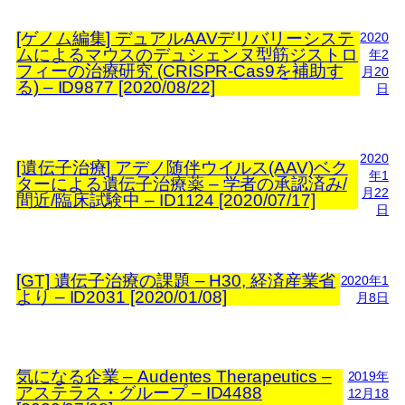
[ゲノム編集] デュアルAAVデリバリーシステ
2020
ムによるマウスのデュシェンヌ型筋ジストロ
年2
フィーの治療研究 (CRISPR-Cas9を補助す
月20
る) – ID9877 [2020/08/22]
日
2020
[遺伝子治療] アデノ随伴ウイルス(AAV)ベク
年1
ターによる遺伝子治療薬 – 学者の承認済み/
月22
間近/臨床試験中 – ID1124 [2020/07/17]
日
[GT] 遺伝子治療の課題 – H30, 経済産業省
2020年1
より – ID2031 [2020/01/08]
月8日
気になる企業 – Audentes Therapeutics –
2019年
アステラス・グループ – ID4488
12月18