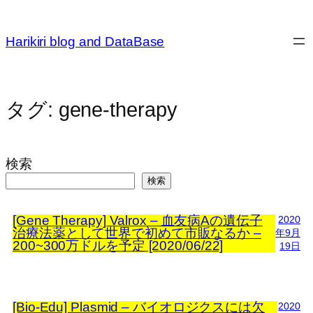
内
容
Harikiri blog and DataBase
を
ス
キ
ッ
タグ:
gene-therapy
プ
検索
検索
[Gene Therapy] Valrox – 血友病Aの遺伝子
2020
治療法薬として世界で初めて市販なるか –
年9月
200~300万ドルを予定 [2020/06/22]
19日
[Bio-Edu] Plasmid – バイオロジクスには欠
2020