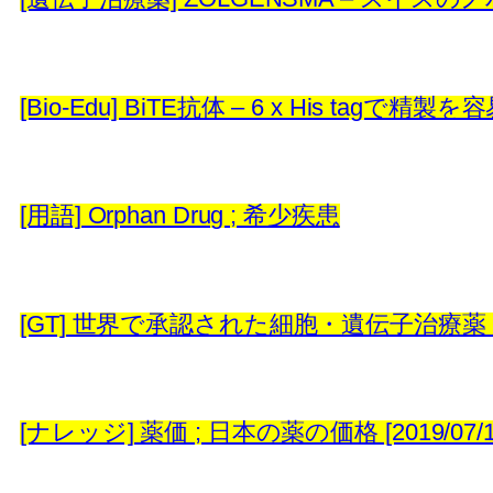
[Bio-Edu] BiTE抗体 – 6 x His tagで精製を容
[用語] Orphan Drug ; 希少疾患
[GT] 世界で承認された細胞・遺伝子治療薬 – ID18
[ナレッジ] 薬価 ; 日本の薬の価格 [2019/07/12