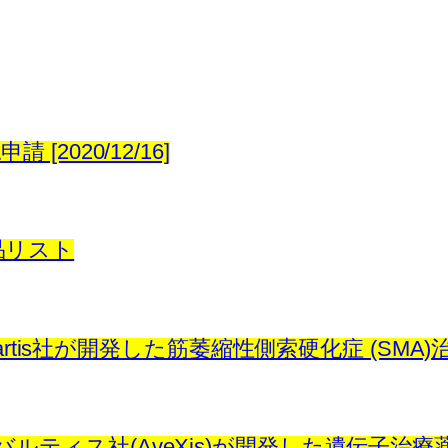
申請 [2020/12/16]
薬品リスト
vartis社が開発した筋萎縮性側索硬化症 (SMA)治療薬 
ルティス社(AveXis)が開発した遺伝子治療薬 [20