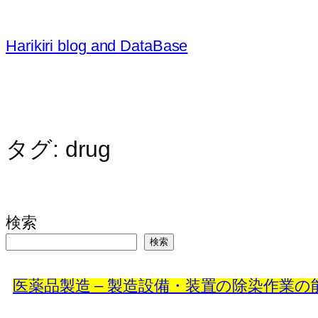
内
容
Harikiri blog and DataBase
を
ス
キ
ッ
プ
タグ:
drug
検索
検索
医薬品製造 – 製造設備・装置の除染作業の能力検