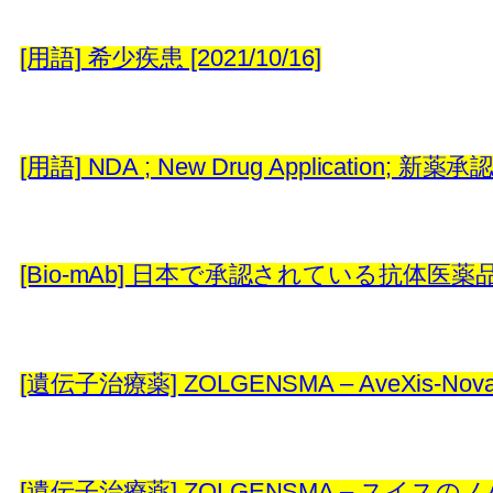
[用語] 希少疾患 [2021/10/16]
[用語] NDA ; New Drug Application; 新薬承認
[Bio-mAb] 日本で承認されている抗体医
[遺伝子治療薬] ZOLGENSMA – AveXis-No
[遺伝子治療薬] ZOLGENSMA – スイスのノバ