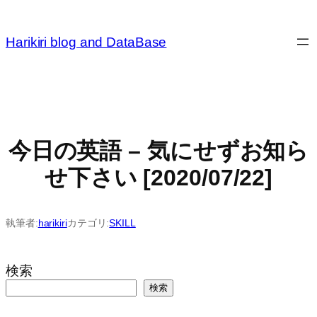
内
容
Harikiri blog and DataBase
を
ス
キ
ッ
プ
今日の英語 – 気にせずお知ら
せ下さい [2020/07/22]
執筆者:
harikiri
カテゴリ:
SKILL
検索
検索