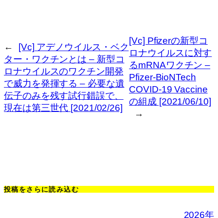
[Vc] Pfizerの新型コ
←
[Vc] アデノウイルス・ベク
ロナウイルスに対す
ター・ワクチンとは – 新型コ
るmRNAワクチン –
ロナウイルスのワクチン開発
Pfizer-BioNTech
で威力を発揮する – 必要な遺
COVID-19 Vaccine
伝子のみを残す試行錯誤で、
の組成 [2021/06/10]
現在は第三世代 [2021/02/26]
→
投稿をさらに読み込む
2026年