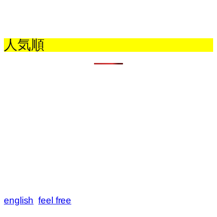
人気順
english
feel free