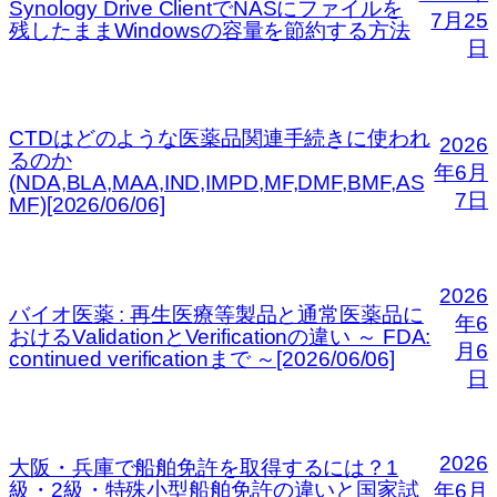
Synology Drive ClientでNASにファイルを
7月25
残したままWindowsの容量を節約する方法
日
CTDはどのような医薬品関連手続きに使われ
2026
るのか
年6月
(NDA,BLA,MAA,IND,IMPD,MF,DMF,BMF,AS
7日
MF)[2026/06/06]
2026
バイオ医薬 : 再生医療等製品と通常医薬品に
年6
おけるValidationとVerificationの違い ～ FDA:
月6
continued verificationまで ～[2026/06/06]
日
2026
大阪・兵庫で船舶免許を取得するには？1
級・2級・特殊小型船舶免許の違いと国家試
年6月