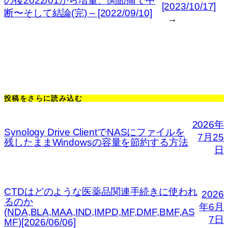
の後2022/01から増量、関節痛で中
[2023/10/17]
断〜そして結論(完) – [2022/09/10]
→
投稿をさらに読み込む
2026年
Synology Drive ClientでNASにファイルを
7月25
残したままWindowsの容量を節約する方法
日
CTDはどのような医薬品関連手続きに使われ
2026
るのか
年6月
(NDA,BLA,MAA,IND,IMPD,MF,DMF,BMF,AS
7日
MF)[2026/06/06]