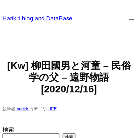
内
容
Harikiri blog and DataBase
を
ス
キ
ッ
プ
[Kw] 柳田國男と河童 – 民俗
学の父 – 遠野物語
[2020/12/16]
執筆者:
harikiri
カテゴリ:
LIFE
検索
検索