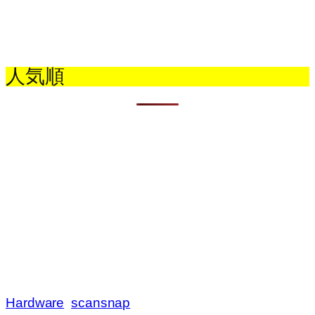
人気順
Hardware
scansnap