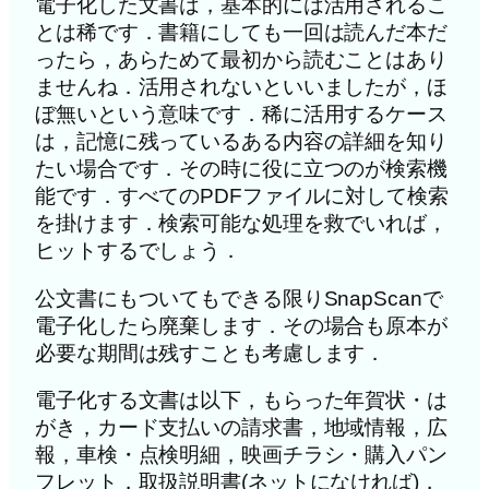
電子化した文書は，基本的には活用されるこ
とは稀です．書籍にしても一回は読んだ本だ
ったら，あらためて最初から読むことはあり
ませんね．活用されないといいましたが，ほ
ぼ無いという意味です．稀に活用するケース
は，記憶に残っているある内容の詳細を知り
たい場合です．その時に役に立つのが検索機
能です．すべてのPDFファイルに対して検索
を掛けます．検索可能な処理を救でいれば，
ヒットするでしょう．
公文書にもついてもできる限りSnapScanで
電子化したら廃棄します．その場合も原本が
必要な期間は残すことも考慮します．
電子化する文書は以下，もらった年賀状・は
がき，カード支払いの請求書，地域情報，広
報，車検・点検明細，映画チラシ・購入パン
フレット，取扱説明書(ネットになければ)，