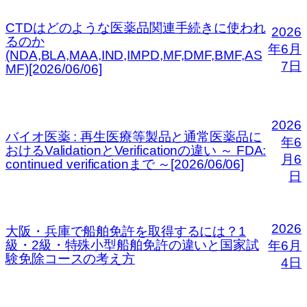
CTDはどのような医薬品関連手続きに使われ
2026
るのか
年6月
(NDA,BLA,MAA,IND,IMPD,MF,DMF,BMF,AS
7日
MF)[2026/06/06]
2026
バイオ医薬 : 再生医療等製品と通常医薬品に
年6
おけるValidationとVerificationの違い ～ FDA:
月6
continued verificationまで ～[2026/06/06]
日
2026
大阪・兵庫で船舶免許を取得するには？1
級・2級・特殊小型船舶免許の違いと国家試
年6月
験免除コースの考え方
4日