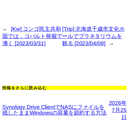
←
[Kw] コンゴ民主共和
[Trip] 北海道千歳市文化ホ
国では，コバルト発掘で
ールでプラネタリウムを
沸く [2023/03/31]
観る [2023/04/08]
→
投稿をさらに読み込む
2026年
Synology Drive ClientでNASにファイルを
7月25
残したままWindowsの容量を節約する方法
日