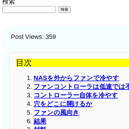
検索
検索
Post Views:
359
目次
NASを外からファンで冷やす
ファンコントローラは低速では
コントローラー自体を冷やす
穴をどこに開けるか
ファンの風向き
結果