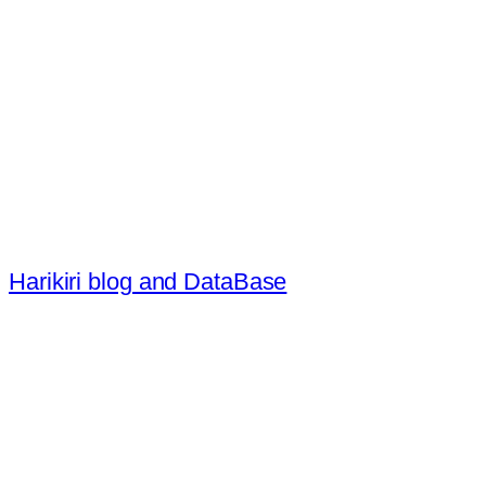
内
容
を
ス
キ
ッ
プ
Harikiri blog and DataBase