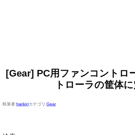
[Gear] PC用ファンコ
トローラの筐体に穴を開
執筆者:
harikiri
カテゴリ:
Gear