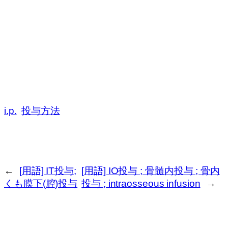
i.p.
投与方法
←
[用語] IT投与;
[用語] IO投与 ; 骨髄内投与 ; 骨内
くも膜下(腔)投与
投与 ; intraosseous infusion
→