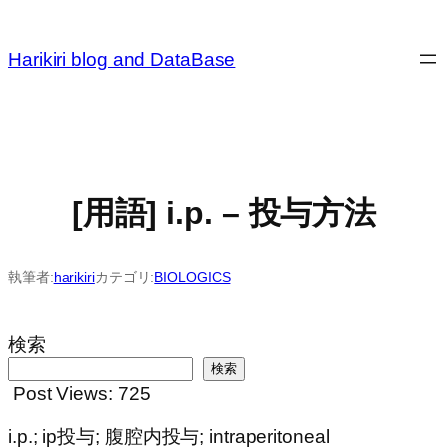
内
容
Harikiri blog and DataBase
を
ス
キ
ッ
プ
[用語] i.p. – 投与方法
執筆者:
harikiri
カテゴリ:
BIOLOGICS
検索
検索
Post Views:
725
i.p.; ip投与; 腹腔内投与; intraperitoneal