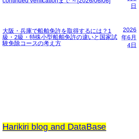
continued verificationまで ～[2026/06/06]
日
2026
大阪・兵庫で船舶免許を取得するには？1
級・2級・特殊小型船舶免許の違いと国家試
年6月
験免除コースの考え方
4日
Harikiri blog and DataBase