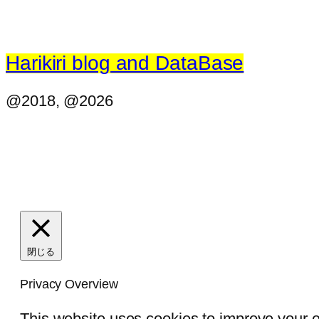
Harikiri blog and DataBase
@2018, @2026
閉じる
Privacy Overview
This website uses cookies to improve your e