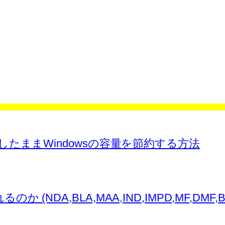
ァイルを残したままWindowsの容量を節約する方法
,BLA,MAA,IND,IMPD,MF,DMF,BMF,AS