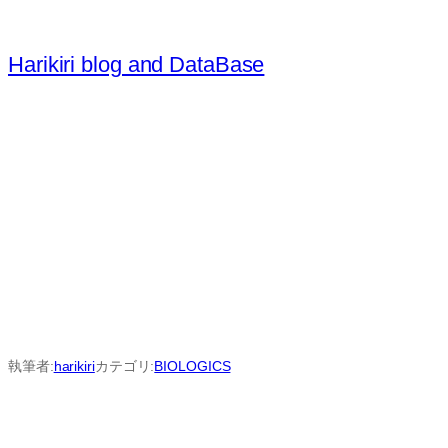
内
容
Harikiri blog and DataBase
を
ス
キ
ッ
プ
執筆者:
harikiri
カテゴリ:
BIOLOGICS