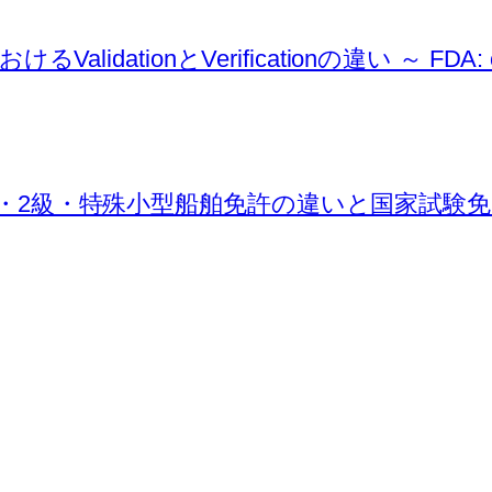
ionとVerificationの違い ～ FDA: conti
・2級・特殊小型船舶免許の違いと国家試験