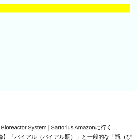
re Bioreactor System | Sartorius Amazonに行く…
12 JST 【結論】「バイアル（バイアル瓶）」と一般的な「瓶（び