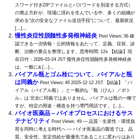
スワード付きZIPファイルとパスワードを別送する方式）
の廃止方針が、現場に揺れを生んでいる中、多くの組織が
求める“次の安全なファイル送信手段”について、最新状況
[…]…
慢性炎症性脱髄性多発根神経炎
Post Views: 36 確
認できる一次情報・公的情報をあたって、定義、症状、診
断、治療の要点を整理します。思考時間: 12s 【結論】現
在日付：2026-03-24 JST 慢性炎症性脱髄性多発根神経炎
は、一般に& […]…
バイアル瓶とゴム栓について、バイアルと瓶
は同義か
Post Views: 45 2025-12-12 JST 【結論】「バ
イアル（バイアル瓶）」と一般的な「瓶（びん）／ボト
ル」は 完全に同義ではありません。バイアルは瓶の一種で
すが、特定の用途・構造を持つ専門用語です。 […]…
バイオ医薬品 – バイオプロセスにおけるサス
テナビリティ
Post Views: 49 ― 品質・生産性・環境負
荷を同時に考える時代へ ― バイオ医薬品の製造では、品
質、安全性、安定供給が最優先であることに変わりはあり