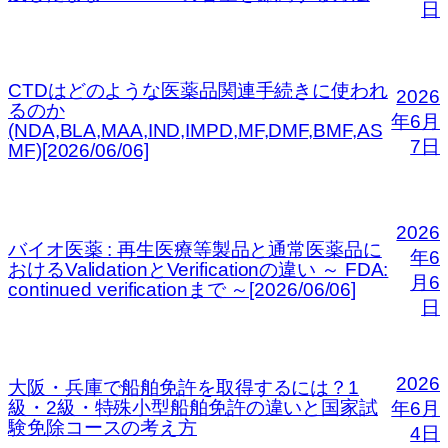
日
CTDはどのような医薬品関連手続きに使われ
2026
るのか
年6月
(NDA,BLA,MAA,IND,IMPD,MF,DMF,BMF,AS
7日
MF)[2026/06/06]
2026
バイオ医薬 : 再生医療等製品と通常医薬品に
年6
おけるValidationとVerificationの違い ～ FDA:
月6
continued verificationまで ～[2026/06/06]
日
2026
大阪・兵庫で船舶免許を取得するには？1
級・2級・特殊小型船舶免許の違いと国家試
年6月
験免除コースの考え方
4日