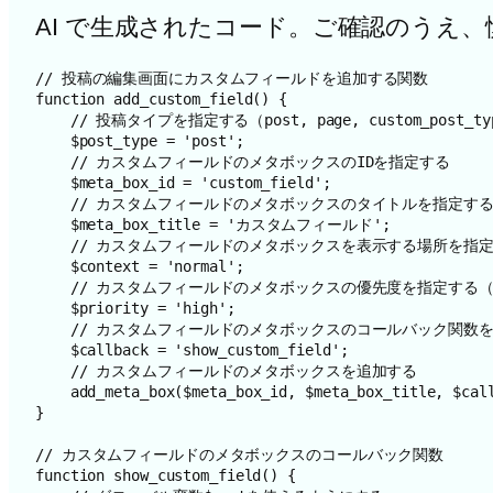
AI で生成されたコード。ご確認のうえ
// 投稿の編集画面にカスタムフィールドを追加する関数

function add_custom_field() {

    // 投稿タイプを指定する（post, page, custom_post_typeなど）

    $post_type = 'post';

    // カスタムフィールドのメタボックスのIDを指定する

    $meta_box_id = 'custom_field';

    // カスタムフィールドのメタボックスのタイトルを指定する

    $meta_box_title = 'カスタムフィールド';

    // カスタムフィールドのメタボックスを表示する場所を指定する（normal, side, advancedなど）

    $context = 'normal';

    // カスタムフィールドのメタボックスの優先度を指定する（high, low, defaultなど）

    $priority = 'high';

    // カスタムフィールドのメタボックスのコールバック関数を指定する

    $callback = 'show_custom_field';

    // カスタムフィールドのメタボックスを追加する

    add_meta_box($meta_box_id, $meta_box_title, $callback, $post_type, $context, $priority);

}

// カスタムフィールドのメタボックスのコールバック関数

function show_custom_field() {
