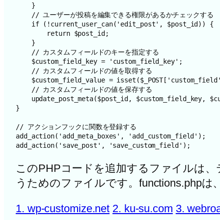
    }

    // ユーザーが投稿を編集できる権限があるかチェックする

    if (!current_user_can('edit_post', $post_id)) {

        return $post_id;

    }

    // カスタムフィールドのキーを指定する

    $custom_field_key = 'custom_field_key';

    // カスタムフィールドの値を取得する

    $custom_field_value = isset($_POST['custom_field']) ? $_POST['custom_field'] : '';

    // カスタムフィールドの値を保存する

    update_post_meta($post_id, $custom_field_key, $custom_field_value);

}

// アクションフックに関数を登録する

add_action('add_meta_boxes', 'add_custom_field');

add_action('save_post', 'save_custom_field');
このPHPコードを追加するファイルは、テーマの
うためのファイルです。functions.p
1. wp-customize.net
2. ku-su.com
3. webroa