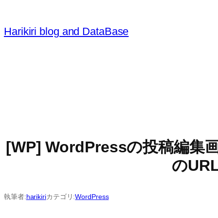
内
容
Harikiri blog and DataBase
を
ス
キ
ッ
プ
[WP] WordPressの
のURL
執筆者:
harikiri
カテゴリ:
WordPress