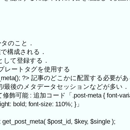
ータのこと．
値で構成される．
として登録する．
テンプレートタグを使用する
he_meta(); ?> 記事のどこかに配置する必要が
初/最後のメタデータセッションなどが多い．
: 追加コード「.post-meta { font-variant: sma
ight: bold; font-size: 110%; }」
_meta( $post_id, $key, $single );