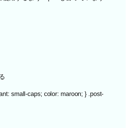
ある
ll-caps; color: maroon; } .post-