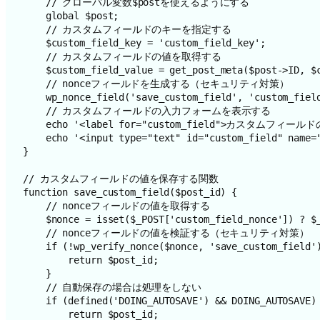
    // グローバル変数$postを使えるようにする

    global $post;

    // カスタムフィールドのキーを指定する

    $custom_field_key = 'custom_field_key';

    // カスタムフィールドの値を取得する

    $custom_field_value = get_post_meta($post->ID, $custom_field_key, true);

    // nonceフィールドを生成する（セキュリティ対策）

    wp_nonce_field('save_custom_field', 'custom_field_nonce');

    // カスタムフィールドの入力フォームを表示する

    echo '<label for="custom_field">カスタムフィールドの値</label>';

    echo '<input type="text" id="custom_field" name="custom_field" value="' . esc_attr($custom_field_value) . '" size="25" />';

}

// カスタムフィールドの値を保存する関数

function save_custom_field($post_id) {

    // nonceフィールドの値を取得する

    $nonce = isset($_POST['custom_field_nonce']) ? $_POST['custom_field_nonce'] : '';

    // nonceフィールドの値を検証する（セキュリティ対策）

    if (!wp_verify_nonce($nonce, 'save_custom_field')) {

        return $post_id;

    }

    // 自動保存の場合は処理をしない

    if (defined('DOING_AUTOSAVE') && DOING_AUTOSAVE) {

        return $post_id;
