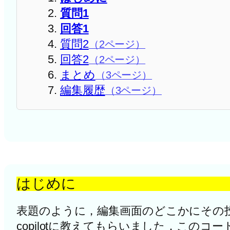
質問1
回答1
質問2
（2ページ）
回答2
（2ページ）
まとめ
（3ページ）
編集履歴
（3ページ）
はじめに
表題のように，編集画面のどこかにその投
copilotに教えてもらいました．このコ