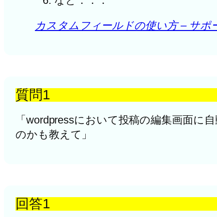
など．．．
カスタムフィールドの使い方 – サポートフォ
質問1
「wordpressにおいて投稿の編集画
のかも教えて」
回答1