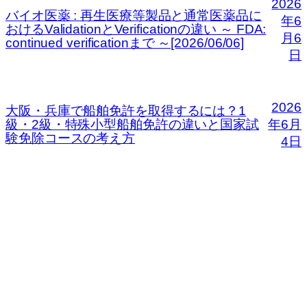
2026
バイオ医薬 : 再生医療等製品と通常医薬品に
年6
おけるValidationとVerificationの違い ～ FDA:
月6
continued verificationまで ～[2026/06/06]
日
2026
大阪・兵庫で船舶免許を取得するには？1
級・2級・特殊小型船舶免許の違いと国家試
年6月
験免除コースの考え方
4日