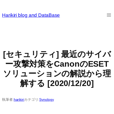
内
容
Harikiri blog and DataBase
を
ス
キ
ッ
プ
[セキュリティ] 最近のサイバ
ー攻撃対策をCanonのESET
ソリューションの解説から理
解する [2020/12/20]
執筆者:
harikiri
カテゴリ:
Synology