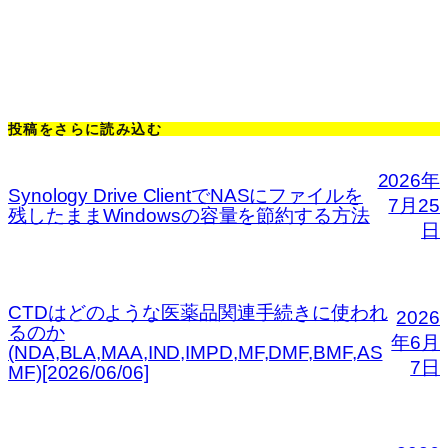
投稿をさらに読み込む
2026年
Synology Drive ClientでNASにファイルを
7月25
残したままWindowsの容量を節約する方法
日
CTDはどのような医薬品関連手続きに使われ
2026
るのか
年6月
(NDA,BLA,MAA,IND,IMPD,MF,DMF,BMF,AS
7日
MF)[2026/06/06]