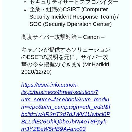
セキュリティサービスプロバイダー
企業・組織のCSIRT (Computer
Security Incident Response Team) /
SOC (Security Operation Center)
高度サイバー攻撃対策 – Canon –
キャノンが提供するソリューション
のESETの説明を元に、サイバー攻
撃の今を把握のできます(Mr.Harikiri,
2020/12/20)
https://eset-info.canon-
its.jp/business/threat-solution/?
utm_source=facebook&utm_mediu
m=cpc&utm_campaign=edr_edtd&f
bclid=IwAR2nT2d7dJWV1UwbcI0P
BLLdIE26UhiQbboJbNI4oT8Ppyk
m3YZEeW5HB9A#anc03