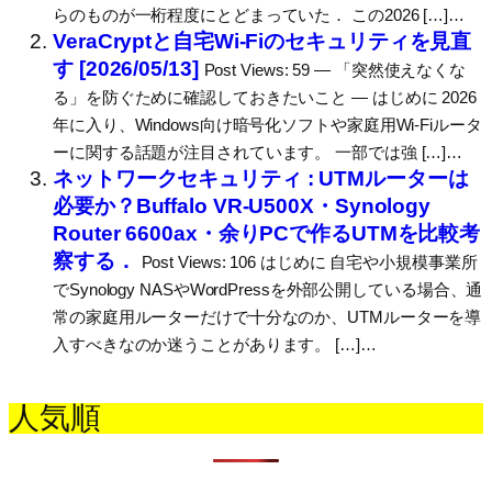
らのものが一桁程度にとどまっていた． この2026 […]…
VeraCryptと自宅Wi-Fiのセキュリティを見直
す [2026/05/13]
Post Views: 59 ― 「突然使えなくな
る」を防ぐために確認しておきたいこと ― はじめに 2026
年に入り、Windows向け暗号化ソフトや家庭用Wi-Fiルータ
ーに関する話題が注目されています。 一部では強 […]…
ネットワークセキュリティ : UTMルーターは
必要か？Buffalo VR-U500X・Synology
Router 6600ax・余りPCで作るUTMを比較考
察する．
Post Views: 106 はじめに 自宅や小規模事業所
でSynology NASやWordPressを外部公開している場合、通
常の家庭用ルーターだけで十分なのか、UTMルーターを導
入すべきなのか迷うことがあります。 […]…
人気順