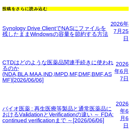
投稿をさらに読み込む
2026年
Synology Drive ClientでNASにファイルを
7月25
残したままWindowsの容量を節約する方法
日
CTDはどのような医薬品関連手続きに使われ
2026
るのか
年6月
(NDA,BLA,MAA,IND,IMPD,MF,DMF,BMF,AS
7日
MF)[2026/06/06]
2026
バイオ医薬 : 再生医療等製品と通常医薬品に
年6
おけるValidationとVerificationの違い ～ FDA:
月6
continued verificationまで ～[2026/06/06]
日