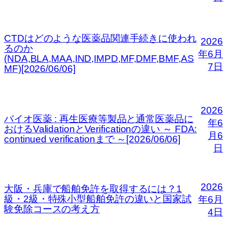
CTDはどのような医薬品関連手続きに使われ
2026
るのか
年6月
(NDA,BLA,MAA,IND,IMPD,MF,DMF,BMF,AS
7日
MF)[2026/06/06]
2026
バイオ医薬 : 再生医療等製品と通常医薬品に
年6
おけるValidationとVerificationの違い ～ FDA:
月6
continued verificationまで ～[2026/06/06]
日
2026
大阪・兵庫で船舶免許を取得するには？1
級・2級・特殊小型船舶免許の違いと国家試
年6月
験免除コースの考え方
4日