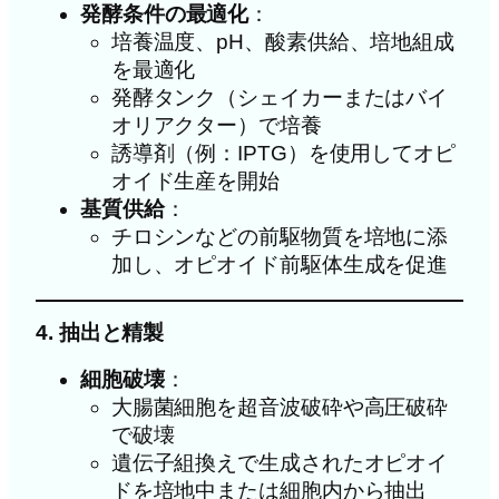
発酵条件の最適化
：
培養温度、pH、酸素供給、培地組成
を最適化
発酵タンク（シェイカーまたはバイ
オリアクター）で培養
誘導剤（例：IPTG）を使用してオピ
オイド生産を開始
基質供給
：
チロシンなどの前駆物質を培地に添
加し、オピオイド前駆体生成を促進
4. 抽出と精製
細胞破壊
：
大腸菌細胞を超音波破砕や高圧破砕
で破壊
遺伝子組換えで生成されたオピオイ
ドを培地中または細胞内から抽出