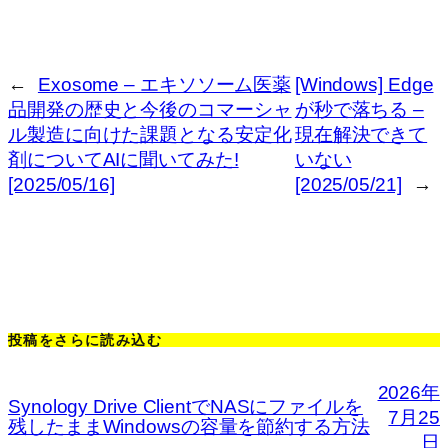
←
Exosome – エキソソーム医薬
[Windows] Edge
品開発の歴史と今後のコマーシャ
が秒で落ちる –
ル製造に向けた課題となる安定化
現在解決できて
剤についてAIに聞いてみた!
いない
[2025/05/16]
[2025/05/21]
→
投稿をさらに読み込む
2026年
Synology Drive ClientでNASにファイルを
7月25
残したままWindowsの容量を節約する方法
日