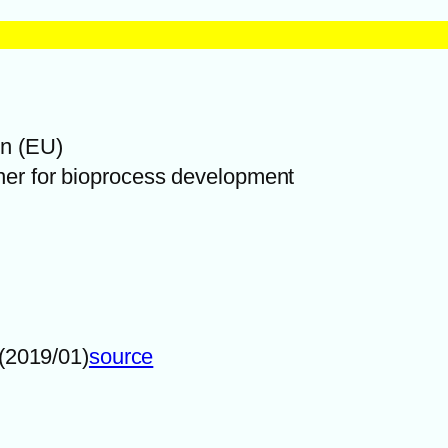
on (EU)
ner for bioprocess development
(2019/01)
source