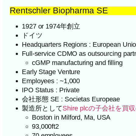
Rentschler Biopharma SE
1927 or 1974年創立
ドイツ
Headquarters Regions : European Uni
Full-service CDMO as outsourcing part
cGMP manufacturing and filling
Early Stage Venture
Employees : ~1,000
IPO Status : Private
会社形態 SE : Societas Europeae
製造所として
Shire plcの子会社を買収
Boston in Milford, Ma, USA
93,000ft2
70 employees