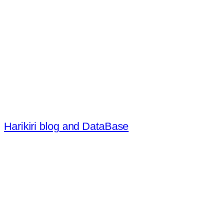
内
容
を
ス
キ
ッ
プ
Harikiri blog and DataBase