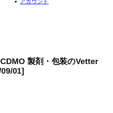
アカウント
スCDMO 製剤・包装のVetter
09/01]