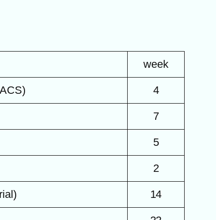
week
FACS)
4
7
5
2
ial)
14