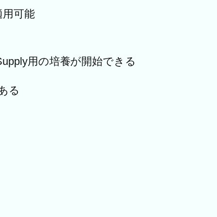
適用可能
l Supply用の培養が開始できる
ある