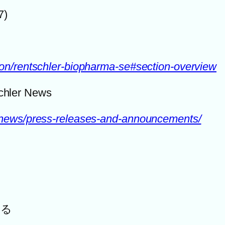
7)
on/rentschler-biopharma-se#section-overview
ler News
/news/press-releases-and-announcements/
れる