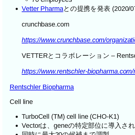
Vetter Pharma
との提携を発表 (2020/0
crunchbase.com
https://www.crunchbase.com/organizati
VETTERとコラボレーション – Rentsch
https://www.rentschler-biopharma.com
Rentschler Biopharma
Cell line
TurboCell (TM) cell line (CHO-K1)
Vectorは、geneの特定部位に導入さ
同時に最大20の候補まで調製