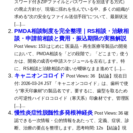
スワード付きZIPファイルとパスワードを別送する方式）
の廃止方針が、現場に揺れを生んでいる中、多くの組織が
求める“次の安全なファイル送信手段”について、最新状況
[…]…
PMDA相談制度を完全整理｜RS相談・治験相
談・申請前相談と費用・振込期限の実務解説
Post Views: 153 はじめに 医薬品・再生医療等製品の開発
において、PMDA相談を「どの段階で」「どこまで」使う
かは、開発の成否や申請スケジュールを左右します。特
に、RS相談と治験相談の違いが曖昧なまま進めて […]…
キャニオンコロイド
Post Views: 36 【結論】現在日
付: 2026-03-24 JST 「キャニオンコロイド」は、歯科で使
う“寒天印象材”の製品名です。要するに、歯型を取るため
の可逆性ハイドロコロイド（寒天系）印象材です。管理医
[…]…
慢性炎症性脱髄性多発根神経炎
Post Views: 36 確
認できる一次情報・公的情報をあたって、定義、症状、診
断、治療の要点を整理します。思考時間: 12s 【結論】現