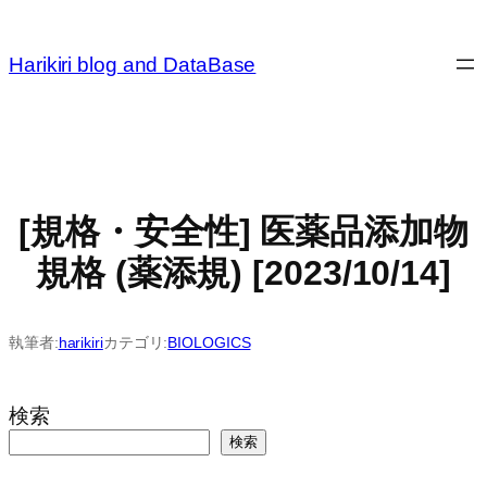
内
容
Harikiri blog and DataBase
を
ス
キ
ッ
プ
[規格・安全性] 医薬品添加物
規格 (薬添規) [2023/10/14]
執筆者:
harikiri
カテゴリ:
BIOLOGICS
検索
検索