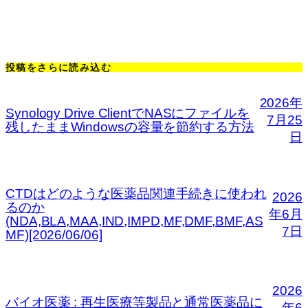
投稿をさらに読み込む
2026年
Synology Drive ClientでNASにファイルを
7月25
残したままWindowsの容量を節約する方法
日
CTDはどのような医薬品関連手続きに使われ
2026
るのか
年6月
(NDA,BLA,MAA,IND,IMPD,MF,DMF,BMF,AS
7日
MF)[2026/06/06]
2026
バイオ医薬 : 再生医療等製品と通常医薬品に
年6