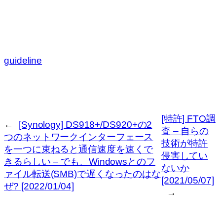
guideline
[特許] FTO調
←
[Synology] DS918+/DS920+の2
査 – 自らの
つのネットワークインターフェース
技術が特許
を一つに束ねると通信速度を速くで
侵害してい
きるらしい – でも、Windowsとのフ
ないか
ァイル転送(SMB)で遅くなったのはな
[2021/05/07]
ぜ? [2022/01/04]
→