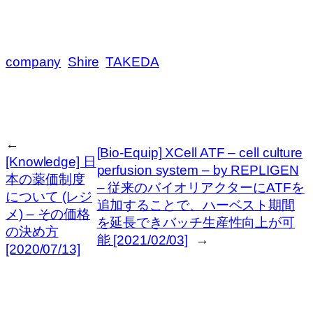
company
Shire
TAKEDA
←
[Bio-Equip] XCell ATF – cell culture
[Knowledge] 日
perfusion system – by REPLIGEN
本の薬価制度
– 従来のバイオリアクターにATFを
について (レジ
追加することで、ハーベスト期間
メ) – その価格
を延長できバッチ生産性向上が可
の決め方
能 [2021/02/03]
→
[2020/07/13]