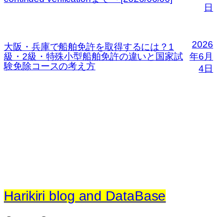
日
2026
大阪・兵庫で船舶免許を取得するには？1
級・2級・特殊小型船舶免許の違いと国家試
年6月
験免除コースの考え方
4日
Harikiri blog and DataBase