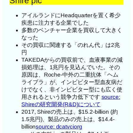
Shire plc
アイルランドにHeadquarterを置く希少
疾患に注力する企業でした
多数のベンチャー企業を買収して大きく
なった
その買収に関連する「のれん代」は2兆
円
TAKEDAからの買収前で、血液事業の減
損処理は、1兆円を見込んでいた。その
原因は、Roche-中外の二重抗体「ヘム
ライブラ」が、インビビター型血友病だ
けでなく、非インビビター型にも広く使
用されるという競争力低下です
source:
Shireの研究開発(R&D)について
2017, Shireの売上は、$15.2-billion (約
1.5兆円)、製品のみの売上は、$14.4-
billion
source: dcatvciorg