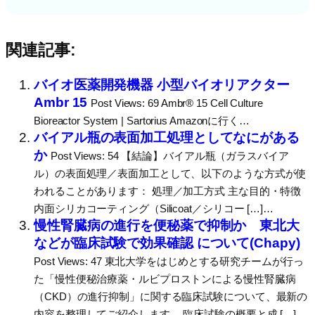
関連記事:
バイオ医薬開発機器 小型バイオリアクター
Ambr 15
Post Views: 69 Ambr® 15 Cell Culture
Bioreactor System | Sartorius Amazonに行く…
バイアル瓶の表面加工処理としてなにがある
か
Post Views: 54 【結論】バイアル瓶（ガラスバイア
ル）の表面処理／表面加工として、以下のような方式が使
われることがあります： 処理／加工方式 主な目的・特徴
内面シリカコーティング（Silicoat／シリコー […]…
慢性腎臓病の進行を便秘薬で抑制か 東北大
などが臨床試験で効果確認 について(Chapy)
Post Views: 47 東北大学をはじめとする研究チームが行っ
た「慢性便秘治療薬・ルビプロストンによる慢性腎臓病
（CKD）の進行抑制」に関する臨床試験について、最新の
内容を整理してご紹介します。 臨床試験の概要と成 […]…