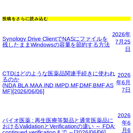
投稿をさらに読み込む
2026年
Synology Drive ClientでNASにファイルを
7月25
残したままWindowsの容量を節約する方法
日
CTDはどのような医薬品関連手続きに使われ
2026
るのか
年6月
(NDA,BLA,MAA,IND,IMPD,MF,DMF,BMF,AS
7日
MF)[2026/06/06]
2026
バイオ医薬 : 再生医療等製品と通常医薬品に
年6
おけるValidationとVerificationの違い ～ FDA:
月6
continued verificationまで ～[2026/06/06]