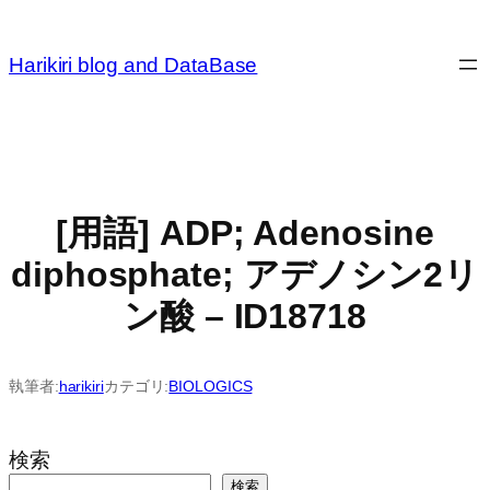
内
容
Harikiri blog and DataBase
を
ス
キ
ッ
プ
[用語] ADP; Adenosine
diphosphate; アデノシン2リ
ン酸 – ID18718
執筆者:
harikiri
カテゴリ:
BIOLOGICS
検索
検索