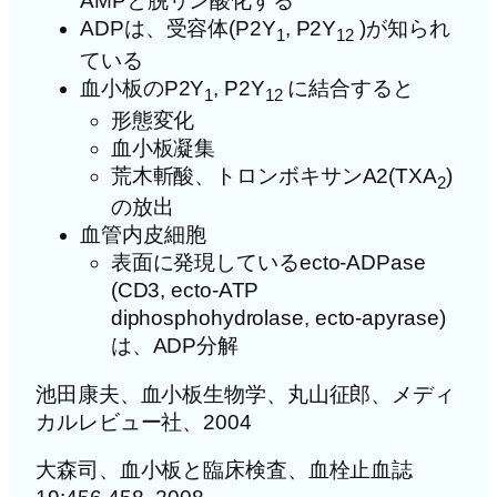
AMPと脱リン酸化する
ADPは、受容体(P2Y
, P2Y
)が知られ
1
12
ている
血小板のP2Y
, P2Y
に結合すると
1
12
形態変化
血小板凝集
荒木斬酸、トロンボキサンA2(TXA
)
2
の放出
血管内皮細胞
表面に発現しているecto-ADPase
(CD3, ecto-ATP
diphosphohydrolase, ecto-apyrase)
は、ADP分解
池田康夫、血小板生物学、丸山征郎、メディ
カルレビュー社、2004
大森司、血小板と臨床検査、血栓止血誌