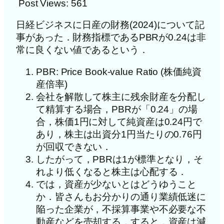
Post Views:
561
日経ビジネスに日産の財務(2024)について記
事があった．財務指標であるPBRが0.24は非
常に良くない値であるという．
PBR: Price Book-value Ratio (株価純資
産倍率)
会社を解散して株主に残余財産を分配し
て精算する場合，PBRが「0.24」の場
合，株価1円に対して純資産は0.24円で
あり，株主は出資分1円当たりの0.76円
が回収できない．
したがって，PBRは1が標準となり，そ
れより低くなると株主は心配する．
では，資産が少ないとはどうゆうこと
か．皆さんもお分かりの通り業績低迷に
陥った企業が，不採算事業や不必要な不
動産などを売却する．すると，資産は減