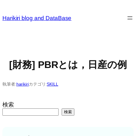
内
容
Harikiri blog and DataBase
を
ス
キ
ッ
プ
[財務] PBRとは，日産の例
執筆者:
harikiri
カテゴリ:
SKILL
検索
検索