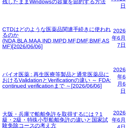
残したままWindowsの容量を節約する方法
日
CTDはどのような医薬品関連手続きに使われ
2026
るのか
年6月
(NDA,BLA,MAA,IND,IMPD,MF,DMF,BMF,AS
7日
MF)[2026/06/06]
2026
バイオ医薬 : 再生医療等製品と通常医薬品に
年6
おけるValidationとVerificationの違い ～ FDA:
月6
continued verificationまで ～[2026/06/06]
日
2026
大阪・兵庫で船舶免許を取得するには？1
級・2級・特殊小型船舶免許の違いと国家試
年6月
験免除コースの考え方
4日