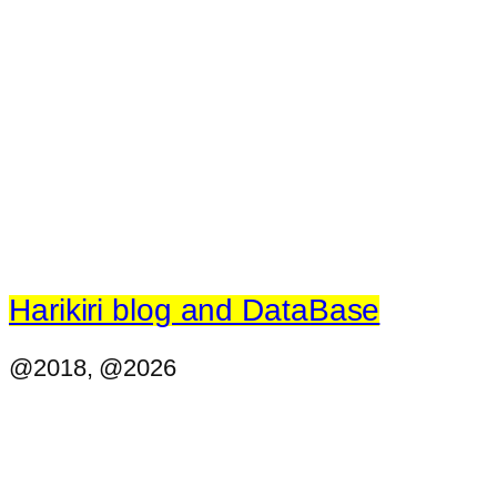
Harikiri blog and DataBase
@2018, @2026