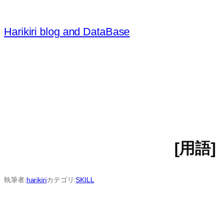
内
容
Harikiri blog and DataBase
を
ス
キ
ッ
プ
[用語] I
執筆者:
harikiri
カテゴリ:
SKILL