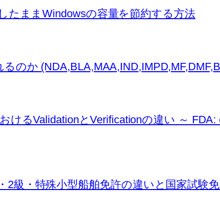
ァイルを残したままWindowsの容量を節約する方法
,BLA,MAA,IND,IMPD,MF,DMF,BMF,AS
ionとVerificationの違い ～ FDA: conti
・2級・特殊小型船舶免許の違いと国家試験