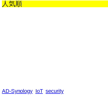
人気順
AD-Synology
IoT
security