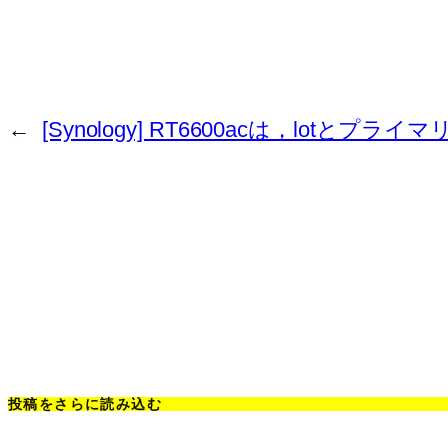
←
[Synology] RT6600acは，lotと
投稿をさらに読み込む