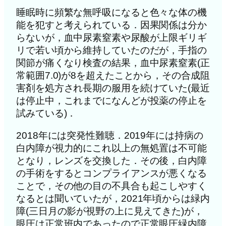
睡眠時に頻繁な無呼吸になると色々な体の機
能を犯すと考えられている．因果関係は分か
らないが，血中尿素窒素や尿酸が上限ギリギ
リで若い頃から維持していたのだが，手指の
関節が痛くなり検査の結果，血中尿素窒素(正
常範囲7.0)が8を超えたことから，その合成阻
害剤を処方され長期の服用を続けていた(最近
は停止中，これまでになんどが投薬の停止を
試みている)．
2018年には突発性難聴．2019年には持病の
白内障が視力的にこれ以上の無処置は不可能
となり，レンズを交換した．その後，白内障
の手術をするとコンプライアンスが悪くなる
ことで，その他の目の不具合も起こしやすく
なるとは聞いていたが，2021年頃からは緑内
障(三日月の影が視野の上に見えてきた)が，
眼圧は正常班内であったので正常眼圧緑内障