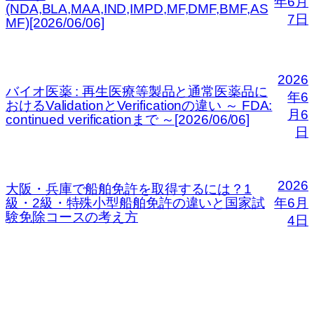
年6月
(NDA,BLA,MAA,IND,IMPD,MF,DMF,BMF,AS
7日
MF)[2026/06/06]
2026
バイオ医薬 : 再生医療等製品と通常医薬品に
年6
おけるValidationとVerificationの違い ～ FDA:
月6
continued verificationまで ～[2026/06/06]
日
2026
大阪・兵庫で船舶免許を取得するには？1
級・2級・特殊小型船舶免許の違いと国家試
年6月
験免除コースの考え方
4日