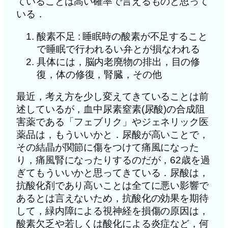
ていることは高い確率で言えるものと思って
いる．
酸素不足 : 睡眠時の酸素が不足すること
で睡眠で行われるい弁とが損なわれる
具体には，脳内老廃物の排出，目の修
復，体の修復，腎臓，その他
最近，考え方を少し変えてきていることは前
述しているが，血中尿素窒素(尿酸)の合成阻
害薬である「フェブリク」やジェネリック医
薬品は，もういいかと．尿酸が高いことで，
その結晶が関節に傷をつけて痛風になった
り，痛風腎になったりするのだが，62歳を過
ぎてもういいかと思ってきている．尿酸は，
抗酸化剤であり高いことは全てに悪い影響で
あるとは言えないため，抗酸化の効果を期待
して，緑内障による視神経を損傷の原因は，
酸素欠乏や若しくは酸化による炎症など，何