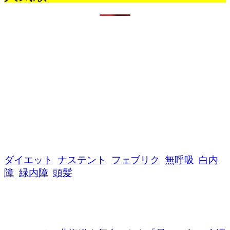
ダイエット
ナステント
フェブリク
無呼吸
白内
障
緑内障
頭髪