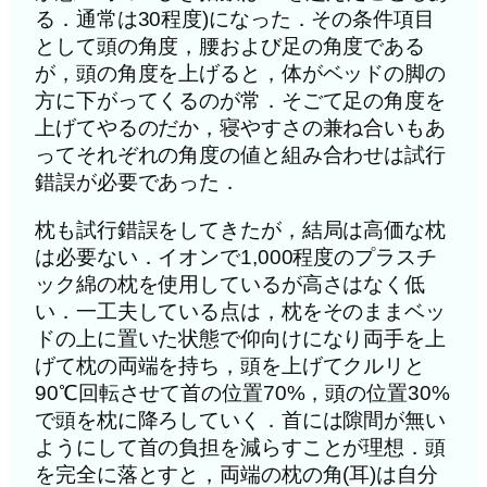
る．通常は30程度)になった．その条件項目
として頭の角度，腰および足の角度である
が，頭の角度を上げると，体がベッドの脚の
方に下がってくるのが常．そごて足の角度を
上げてやるのだか，寝やすさの兼ね合いもあ
ってそれぞれの角度の値と組み合わせは試行
錯誤が必要であった．
枕も試行錯誤をしてきたが，結局は高価な枕
は必要ない．イオンで1,000程度のプラスチ
ック綿の枕を使用しているが高さはなく低
い．一工夫している点は，枕をそのままベッ
ドの上に置いた状態で仰向けになり両手を上
げて枕の両端を持ち，頭を上げてクルリと
90℃回転させて首の位置70%，頭の位置30%
で頭を枕に降ろしていく．首には隙間が無い
ようにして首の負担を減らすことが理想．頭
を完全に落とすと，両端の枕の角(耳)は自分