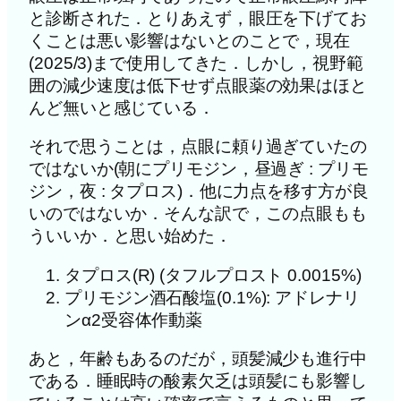
と診断された．とりあえず，眼圧を下げてお
くことは悪い影響はないとのことで，現在
(2025/3)まで使用してきた．しかし，視野範
囲の減少速度は低下せず点眼薬の効果はほと
んど無いと感じている．
それで思うことは，点眼に頼り過ぎていたの
ではないか(朝にプリモジン，昼過ぎ : プリモ
ジン，夜 : タプロス)．他に力点を移す方が良
いのではないか．そんな訳で，この点眼もも
ういいか．と思い始めた．
タプロス(R) (タフルプロスト 0.0015%)
プリモジン酒石酸塩(0.1%): アドレナリ
ンα2受容体作動薬
あと，年齢もあるのだが，頭髪減少も進行中
である．睡眠時の酸素欠乏は頭髪にも影響し