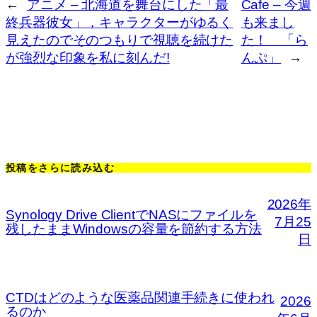
←
アニメ – 北海道を舞台にした「最
Cafe – 今週
終兵器彼女」，キャラクターがゆるく
も来まし
見えたのでそのつもりで視聴を続けた
た！ 「ら
が強烈な印象を私に刻んだ!
んぷ」
→
投稿をさらに読み込む
2026年
Synology Drive ClientでNASにファイルを
7月25
残したままWindowsの容量を節約する方法
日
CTDはどのような医薬品関連手続きに使われ
2026
るのか