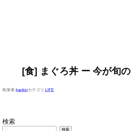
[食] まぐろ丼 ー 今が旬のア
執筆者:
harikiri
カテゴリ:
LIFE
検索
検索