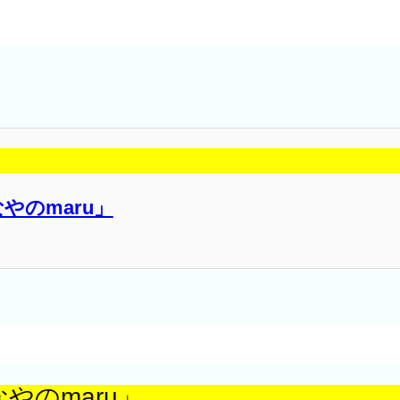
やのmaru」
やのmaru」