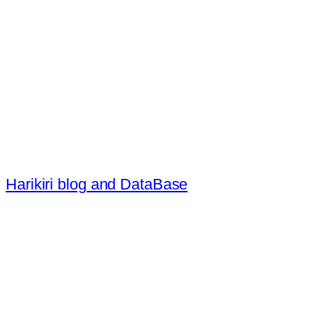
内
容
を
ス
キ
ッ
プ
Harikiri blog and DataBase