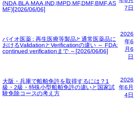
年6月
(NDA,BLA,MAA,IND,IMPD,MF,DMF,BMF,AS
7日
MF)[2026/06/06]
2026
バイオ医薬 : 再生医療等製品と通常医薬品に
年6
おけるValidationとVerificationの違い ～ FDA:
月6
continued verificationまで ～[2026/06/06]
日
2026
大阪・兵庫で船舶免許を取得するには？1
級・2級・特殊小型船舶免許の違いと国家試
年6月
験免除コースの考え方
4日