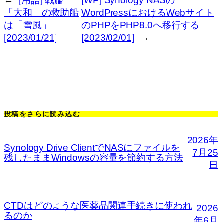
←
[用語] 戦艦
[WP] Synology NASの
「大和」の救助船
WordPressにおけるWebサイト
は「雪風」
のPHPをPHP8.0へ移行する
[2023/01/21]
[2023/02/01]
→
投稿をさらに読み込む
2026年
Synology Drive ClientでNASにファイルを
7月25
残したままWindowsの容量を節約する方法
日
CTDはどのような医薬品関連手続きに使われ
2026
るのか
年6月