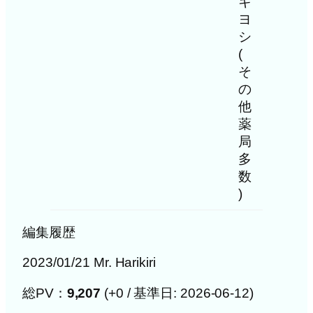
キ
ヨ
シ
(
そ
の
他
薬
局
多
数
)
編集履歴
2023/01/21 Mr. Harikiri
総PV：
9,207
(+0 / 基準日: 2026-06-12)