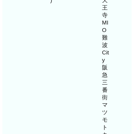
)
天
王
寺
MI
O
難
波
Cit
y
阪
急
三
番
街
マ
ツ
モ
ト