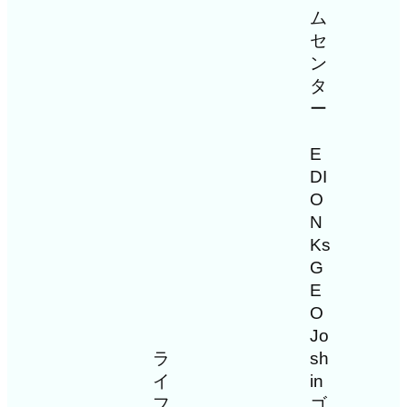
ム
セ
ン
タ
ー
E
DI
O
N
Ks
G
E
O
Jo
ラ
sh
イ
in
フ
ゴ