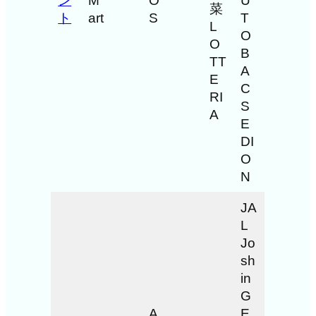
ン
M
O
U
菜
ト
art
S
T
L
O
O
B
TT
A
E
C
RI
S
A
E
DI
O
N
JA
L
Jo
sh
in
G
A
E