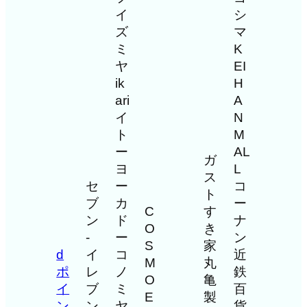
イ
シ
ズ
マ
ミ
K
ヤ
EI
ik
H
ari
A
イ
N
ト
M
ー
AL
ガ
ヨ
L
ス
セ
ー
コ
ト
ブ
カ
ー
C
す
ン
ド
ナ
O
き
-
ー
ン
S
家
d
イ
コ
近
M
丸
ポ
レ
ノ
鉄
O
亀
イ
ブ
ミ
百
E
製
ン
ン
ヤ
貨