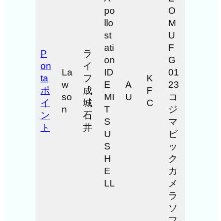
po
O
llo
M
st
U
ati
F
P
ラ
on
G
on
イ
La
ID
01
ta
フ
K
w
E
A
23
ポ
成
F
so
MI
U
コ
イ
城
C
n
T
ジ
ン
石
S
マ
ト
井
U
ビ
S
ッ
H
ク
E
カ
LL
メ
ラ
ソ
フ