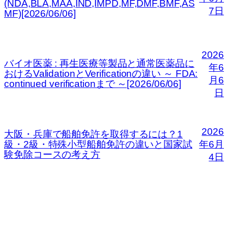
(NDA,BLA,MAA,IND,IMPD,MF,DMF,BMF,AS
7日
MF)[2026/06/06]
2026
バイオ医薬 : 再生医療等製品と通常医薬品に
年6
おけるValidationとVerificationの違い ～ FDA:
月6
continued verificationまで ～[2026/06/06]
日
2026
大阪・兵庫で船舶免許を取得するには？1
級・2級・特殊小型船舶免許の違いと国家試
年6月
験免除コースの考え方
4日