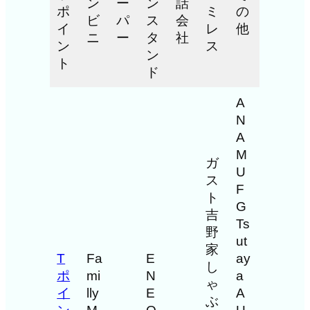
ン
ー
ン
話
ポ
ミ
の
ビ
パ
ス
会
イ
レ
他
ニ
ー
タ
社
ン
ス
ン
ト
ド
A
N
A
M
ガ
U
ス
F
ト
G
吉
Ts
野
ut
家
T
Fa
E
ay
し
ポ
mi
N
a
ゃ
イ
lly
E
A
ぶ