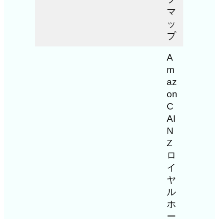
マ
ッ
プ
A
m
az
on
C
AI
N
Z
ロ
イ
ヤ
ル
ホ
ー