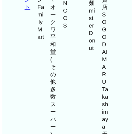
N
麺
ト
Fa
オ
店
O
mi
mi
ー
S
O
st
lly
ク
O
S
er
M
ワ
G
D
art
平
O
on
和
D
ut
堂
AI
(
M
そ
A
の
R
他
U
多
Ta
数
ka
ス
sh
ー
im
パ
ay
ー
a